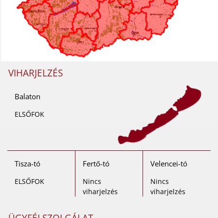
VIHARJELZÉS
Balaton
ELSŐFOK
Tisza-tó
Fertő-tó
Velencei-tó
ELSŐFOK
Nincs
Nincs
viharjelzés
viharjelzés