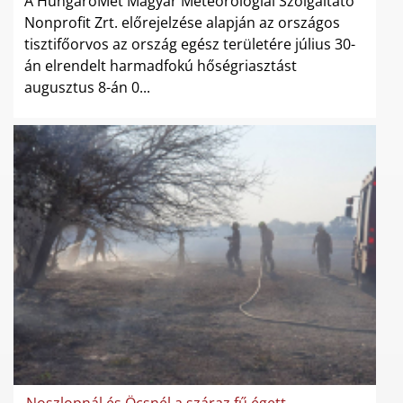
A HungaroMet Magyar Meteorológiai Szolgáltató
Nonprofit Zrt. előrejelzése alapján az országos
tisztifőorvos az ország egész területére július 30-
án elrendelt harmadfokú hőségriasztást
augusztus 8-án 0...
Noszlopnál és Öcsnél a száraz fű égett