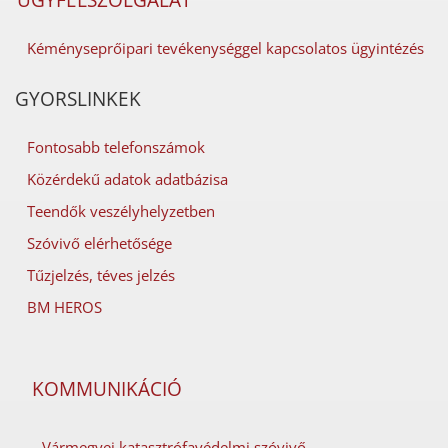
ÜGYFÉLSZOLGÁLAT
Kéményseprőipari tevékenységgel kapcsolatos ügyintézés
GYORSLINKEK
Fontosabb telefonszámok
Közérdekű adatok adatbázisa
Teendők veszélyhelyzetben
Szóvivő elérhetősége
Tűzjelzés, téves jelzés
BM HEROS
KOMMUNIKÁCIÓ
Vármegyei katasztrófavédelmi szóvivő