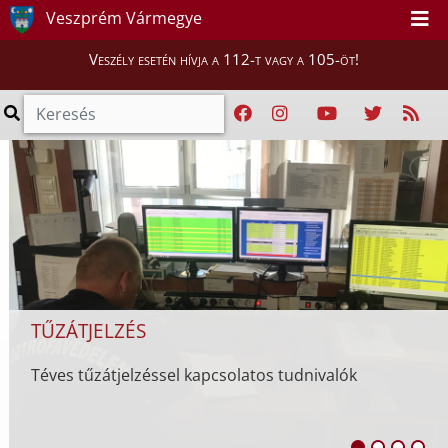
Veszprém Vármegye
Veszély esetén hívja a 112-t vagy a 105-öt!
TŰZÁTJELZÉS
Téves tűzátjelzéssel kapcsolatos tudnivalók