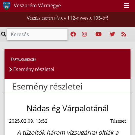
Veszprém Vármegye
Veszély esetén hívja a 112-t vagy a 105-öt!
Esemény részletei
Tartalomjegyzék
Esemény részletei
Esemény részletei
Nádas ég Várpalotánál
2025.02.09. 13:52
Tűzeset
A tűzoltók három vízsugárral oltják a