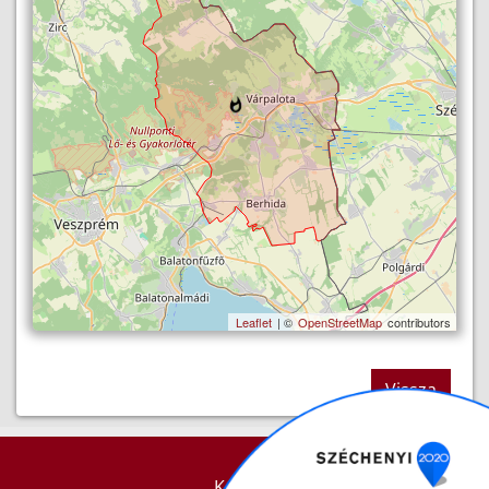
Leaflet
| ©
OpenStreetMap
contributors
Vissza
KAPCSOLAT