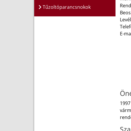
Rend
Tűzoltóparancsnokok
Beos
Levé
Telef
E-ma
Öné
1997
várme
rende
Sza