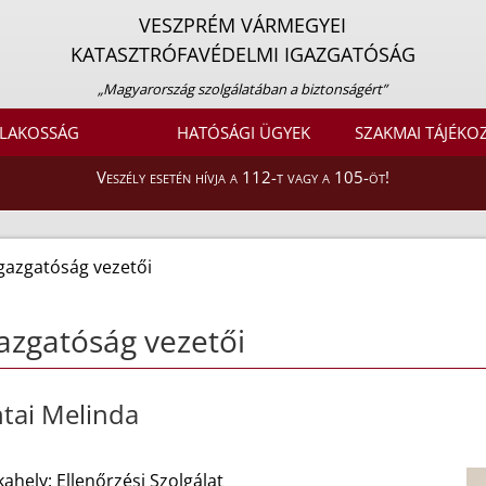
VESZPRÉM VÁRMEGYEI
KATASZTRÓFAVÉDELMI IGAZGATÓSÁG
„Magyarország szolgálatában a biztonságért”
LAKOSSÁG
HATÓSÁGI ÜGYEK
SZAKMAI TÁJÉKO
Veszély esetén hívja a 112-t vagy a 105-öt!
gazgatóság vezetői
azgatóság vezetői
tai Melinda
hely: Ellenőrzési Szolgálat