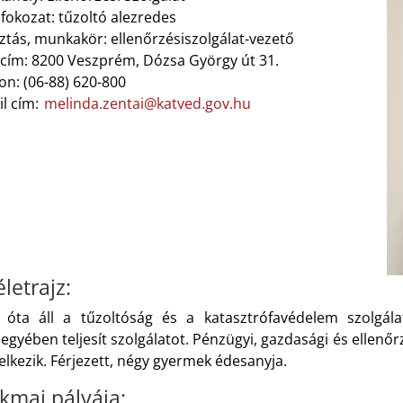
fokozat: tűzoltó alezredes
ztás, munkakör: ellenőrzésiszolgálat-vezető
lcím: 8200 Veszprém, Dózsa György út 31.
on: (06-88) 620-800
il cím:
melinda.zentai@katved.gov.hu
letrajz:
 óta áll a tűzoltóság és a katasztrófavédelem szolgál
gyében teljesít szolgálatot. Pénzügyi, gazdasági és ellenőrz
lkezik. Férjezett, négy gyermek édesanyja.
kmai pályája: