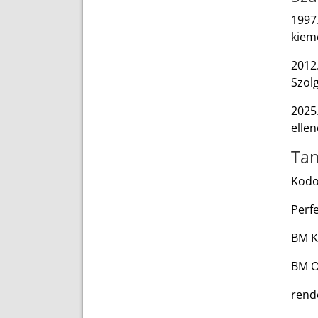
1997
kiem
2012.
Szolg
2025.
ellen
Tan
Kodo
Perf
BM Ka
BM O
rend