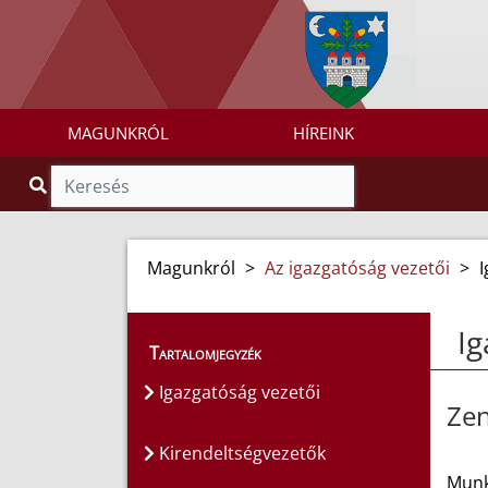
MAGUNKRÓL
HÍREINK
Magunkról
>
Az igazgatóság vezetői
>
I
Ig
Tartalomjegyzék
Igazgatóság vezetői
Zen
Kirendeltségvezetők
Munka