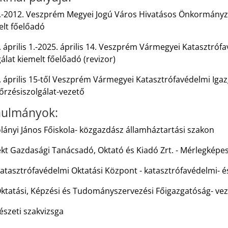
.-2012. Veszprém Megyei Jogú Város Hivatásos Önkormányza
elt főelőadó
 április 1.-2025. április 14. Veszprém Vármegyei Katasztróf
álat kiemelt főelőadó (revizor)
 április 15-től Veszprém Vármegyei Katasztrófavédelmi Igazg
őrzésiszolgálat-vezető
ulmányok:
lányi János Főiskola- közgazdász államháztartási szakon
ekt Gazdasági Tanácsadó, Oktató és Kiadó Zrt. - Mérlegképe
tasztrófavédelmi Oktatási Központ - katasztrófavédelmi- és
ktatási, Képzési és Tudományszervezési Főigazgatóság- ve
észeti szakvizsga