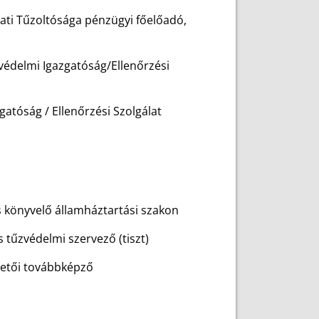
ti Tűzoltósága pénzügyi főelőadó,
avédelmi Igazgatóság/Ellenőrzési
atóság / Ellenőrzési Szolgálat
s könyvelő államháztartási szakon
 tűzvédelmi szervező (tiszt)
zetői továbbképző