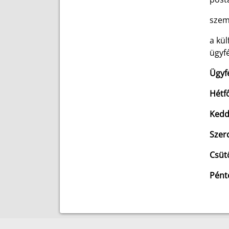
szem
a kül
ügyfé
Ügyf
Hétf
Kedd
Szer
Csüt
Pént