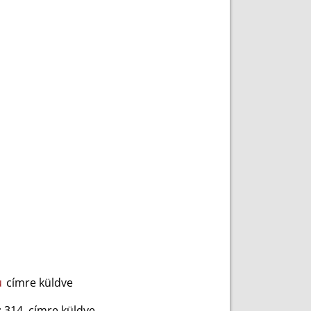
u
címre küldve
 314. címre küldve