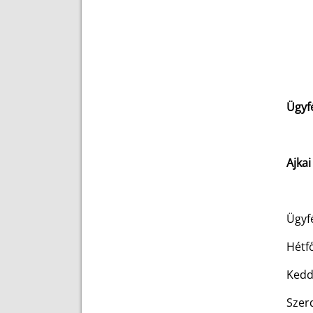
Ügyf
Ajkai
Ügyfé
Hét
Ked
Sze