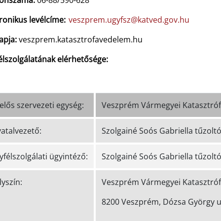
fonszáma:
06-88/590-628
ronikus levélcíme:
veszprem.ugyfsz@katved.gov.hu
apja:
veszprem.katasztrofavedelem.hu
élszolgálatának elérhetősége:
elős szervezeti egység:
Veszprém Vármegyei Katasztróf
vatalvezető:
Szolgainé Soós Gabriella tűzolt
félszolgálati ügyintéző:
Szolgainé Soós Gabriella tűzolt
yszín:
Veszprém Vármegyei Katasztróf
8200 Veszprém, Dózsa György u