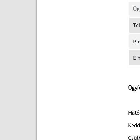
Üg
Tel
Po
E-m
Ügyf
Ható
Ked
Csü