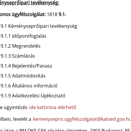
nyseprőipari tevékenység:
onos ügyfélszolgálat:
1818
9.1.
9.1 Kéményseprőipari tevékenység
9.1.1 Időpontfoglalás
9.1.2 Megrendelés
9.1.3 Számlázás
9.1.4 Bejelentés/Panasz
9.1.5 Adatmódosítás
9.1.6 Általános információ
9.1.9 Adatkezelési tájékoztató
ne ügyintézés
ide kattintva elérhető
lben, levelét a
kemenysepro.ugyfelszolgalat@katved.gov.h
i úton a BM OKF GEK részére címzetten, 1903 Budapest, Pf.: