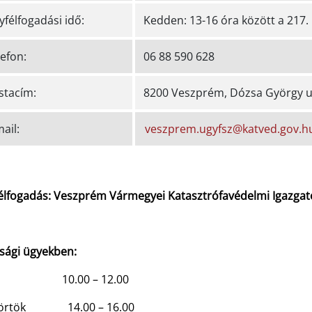
yfélfogadási idő:
Kedden: 13-16 óra között a 217.
efon:
06 88 590 628
stacím:
8200 Veszprém, Dózsa György u
ail:
veszprem.ugyfsz@katved.gov.h
élfogadás: Veszprém Vármegyei Katasztrófavédelmi Igazga
sági ügyekben:
d 10.00 – 12.00
törtök 14.00 – 16.00