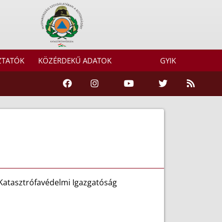
ZTATÓK
KÖZÉRDEKŰ ADATOK
GYIK
atasztrófavédelmi Igazgatóság