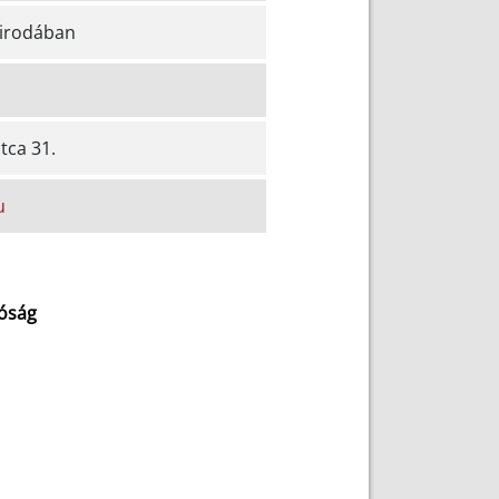
 irodában
tca 31.
u
tóság