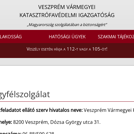
VESZPRÉM VÁRMEGYEI
KATASZTRÓFAVÉDELMI IGAZGATÓSÁG
„Magyarország szolgálatában a biztonságért”
LAKOSSÁG
HATÓSÁGI ÜGYEK
SZAKMAI TÁJÉKO
Veszély esetén hívja a 112-t vagy a 105-öt!
yfélszolgálat
feladatot ellátó szerv hivatalos neve:
Veszprém Vármegyei K
helye:
8200 Veszprém, Dózsa György utca 31.