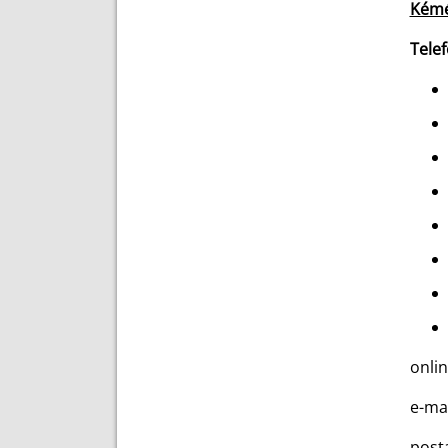
Kémé
Telef
onli
e-mai
posta