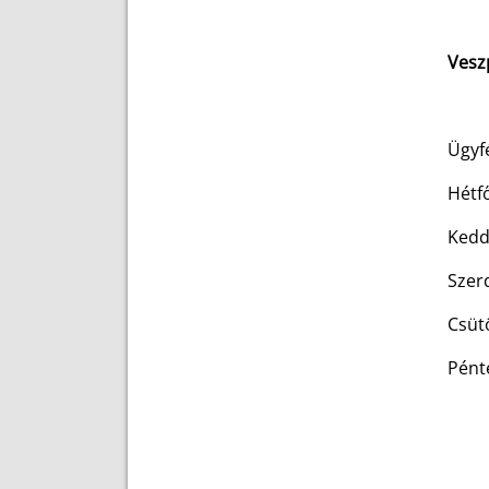
Vesz
Ügyf
Hét
Ke
Sze
Csü
Pén