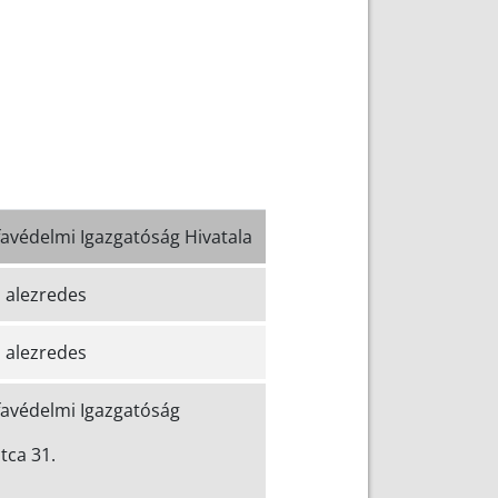
avédelmi Igazgatóság Hivatala
ó alezredes
ó alezredes
avédelmi Igazgatóság
tca 31.