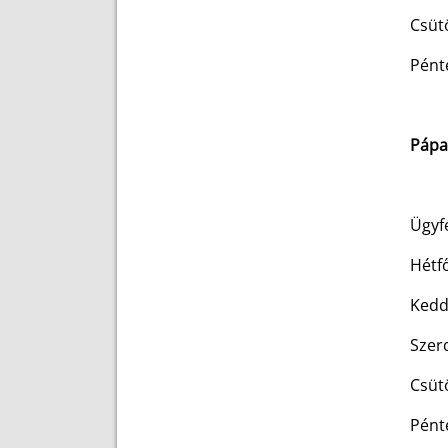
Csü
Pén
Pápa
Ügyfé
Hét
Ked
Sze
Csü
Pén