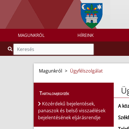
MAGUNKRÓL
HÍREINK
Magunkról
>
Ügyfélszolgálat
Üg
Tartalomjegyzék
Közérdekű bejelentések,
A köz
panaszok és belső visszaélések
bejelentésének eljárásrendje
Szék