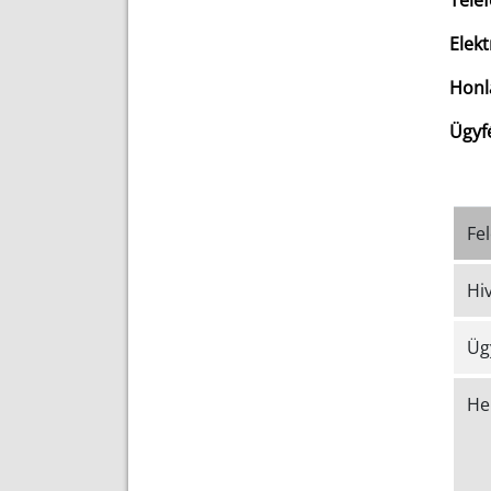
Tele
Elekt
Honl
Ügyf
Fel
Hi
Ügy
Hel