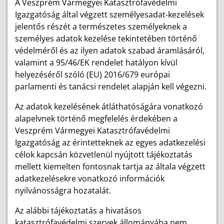
A Veszprém Vármegyei Katasztrófavédelmi
Igazgatóság által végzett személyesadat-kezelések
jelentős részét a természetes személyeknek a
személyes adatok kezelése tekintetében történő
védelméről és az ilyen adatok szabad áramlásáról,
valamint a 95/46/EK rendelet hatályon kívül
helyezéséről szóló (EU) 2016/679 európai
parlamenti és tanácsi rendelet alapján kell végezni.
Az adatok kezelésének átláthatóságára vonatkozó
alapelvnek történő megfelelés érdekében a
Veszprém Vármegyei Katasztrófavédelmi
Igazgatóság az érintetteknek az egyes adatkezelési
célok kapcsán közvetlenül nyújtott tájékoztatás
mellett kiemelten fontosnak tartja az általa végzett
adatkezelésekre vonatkozó információk
nyilvánosságra hozatalát.
Az alábbi tájékoztatás a hivatásos
katasztrófavédelmi szervek állományába nem