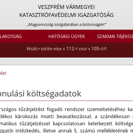
VESZPRÉM VÁRMEGYEI
KATASZTRÓFAVÉDELMI IGAZGATÓSÁG
„Magyarország szolgálatában a biztonságért”
LAKOSSÁG
HATÓSÁGI ÜGYEK
SZAKMAI TÁJÉKO
Veszély esetén hívja a 112-t vagy a 105-öt!
let
nulási költségadatok
rszágos tűzátjelzést fogadó rendszer üzemeltetéséhez kap
dékos károkozás miatti beavatkozással, a szándékosan 
matikus tűzátjelzéssel kapcsolatosan keletkezett költsé
azgatói intézkedés, illetve annak 5. számú mellékletének