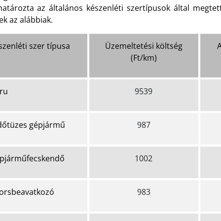
atározta az általános készenléti szertípusok által megtett
k az alábbiak.
zenléti szer típusa
Üzemeltetési költség
(Ft/km)
ru
9539
dőtüzes gépjármű
987
pjárműfecskendő
1002
orsbeavatkozó
983