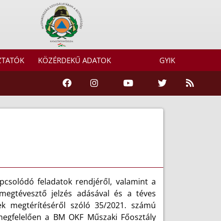
ZTATÓK
KÖZÉRDEKŰ ADATOK
GYIK
csolódó feladatok rendjéről, valamint a
megtévesztő jelzés adásával és a téves
gek megtérítéséről szóló 35/2021. számú
 megfelelően a BM OKF Műszaki Főosztály