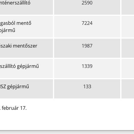
nténerszállító
2590
gasból mentő
7224
pjármű
szaki mentőszer
1987
zszállító gépjármű
1339
SZ gépjármű
133
 február 17.