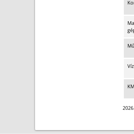
Ko
Ma
gé
Mű
Ví
KM
2026.