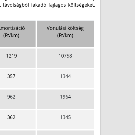
 távolságból fakadó fajlagos költségeket,
Amortizáció
Vonulási költség
(Ft/km)
(Ft/km)
1219
10758
357
1344
962
1964
362
1345