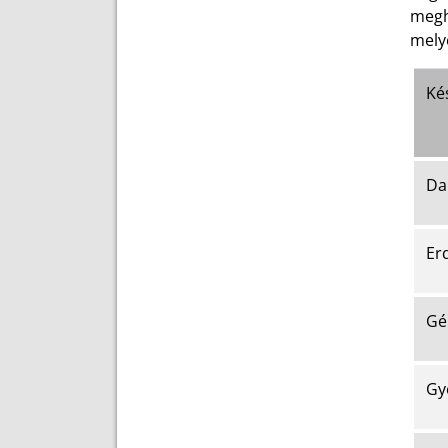
megh
melye
Kés
Da
Er
Gé
Gy