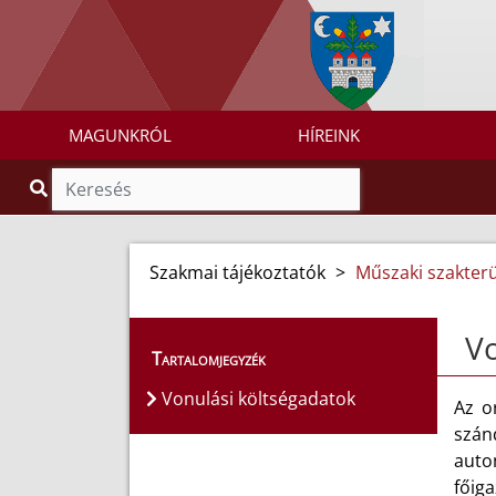
MAGUNKRÓL
HÍREINK
Szakmai tájékoztatók
>
Műszaki szakterü
Vo
Tartalomjegyzék
Vonulási költségadatok
Az o
szán
auto
főig