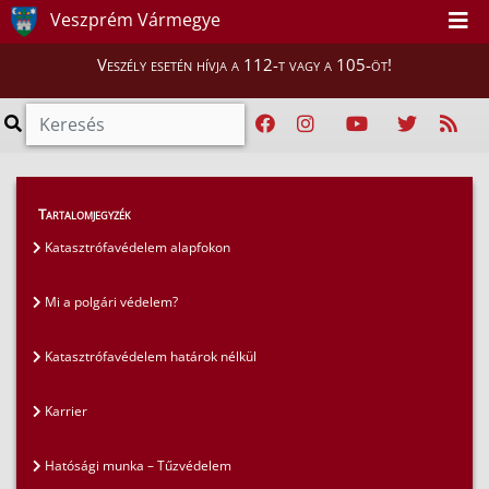
Veszprém Vármegye
Veszély esetén hívja a 112-t vagy a 105-öt!
GYIK
>
Gyakran ismételt kérdések
Tartalomjegyzék
Katasztrófavédelem alapfokon
Mi a polgári védelem?
Katasztrófavédelem határok nélkül
Karrier
Hatósági munka – Tűzvédelem