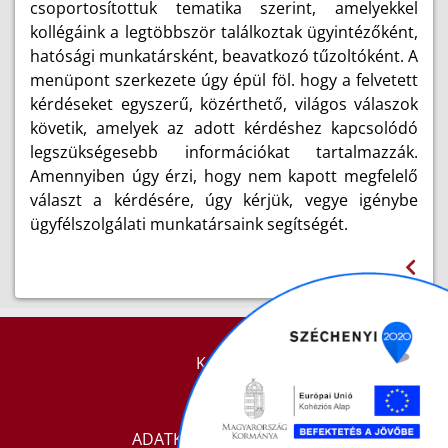
csoportosítottuk tematika szerint, amelyekkel
kollégáink a legtöbbször találkoztak ügyintézőként,
hatósági munkatársként, beavatkozó tűzoltóként. A
menüpont szerkezete úgy épül föl. hogy a felvetett
kérdéseket egyszerű, közérthető, világos válaszok
követik, amelyek az adott kérdéshez kapcsolódó
legszükségesebb információkat tartalmazzák.
Amennyiben úgy érzi, hogy nem kapott megfelelő
választ a kérdésére, úgy kérjük, vegye igénybe
ügyfélszolgálati munkatársaink segítségét.
KAPCSOLAT
IMPRESSZUM
ADATKEZELÉSI TÁJÉKOZTATÓ