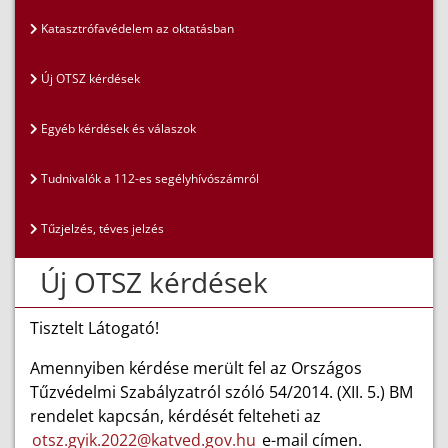
Katasztrófavédelem az oktatásban
Új OTSZ kérdések
Egyéb kérdések és válaszok
Tudnivalók a 112-es segélyhívószámról
Tűzjelzés, téves jelzés
Új OTSZ kérdések
Tisztelt Látogató!
Amennyiben kérdése merült fel az Országos
Tűzvédelmi Szabályzatról szóló 54/2014. (XII. 5.) BM
rendelet kapcsán, kérdését felteheti az
otsz.gyik.2022@katved.gov.hu
e-mail címen.