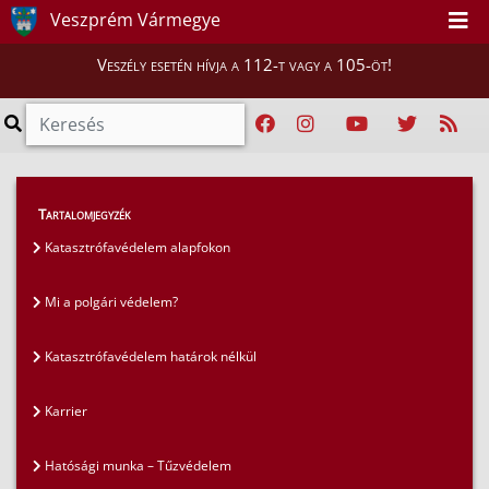
Veszprém Vármegye
Veszély esetén hívja a 112-t vagy a 105-öt!
GYIK
>
Gyakran ismételt kérdések
>
Tartalomjegyzék
Új OTSZ kérdések
Katasztrófavédelem alapfokon
Mi a polgári védelem?
Katasztrófavédelem határok nélkül
Karrier
Hatósági munka – Tűzvédelem