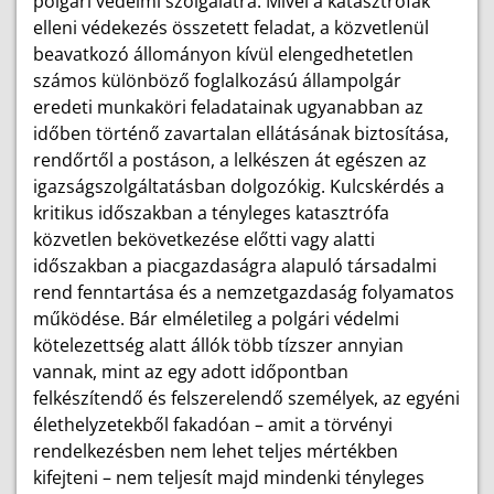
polgári védelmi szolgálatra. Mivel a katasztrófák
elleni védekezés összetett feladat, a közvetlenül
beavatkozó állományon kívül elengedhetetlen
számos különböző foglalkozású állampolgár
eredeti munkaköri feladatainak ugyanabban az
időben történő zavartalan ellátásának biztosítása,
rendőrtől a postáson, a lelkészen át egészen az
igazságszolgáltatásban dolgozókig. Kulcskérdés a
kritikus időszakban a tényleges katasztrófa
közvetlen bekövetkezése előtti vagy alatti
időszakban a piacgazdaságra alapuló társadalmi
rend fenntartása és a nemzetgazdaság folyamatos
működése. Bár elméletileg a polgári védelmi
kötelezettség alatt állók több tízszer annyian
vannak, mint az egy adott időpontban
felkészítendő és felszerelendő személyek, az egyéni
élethelyzetekből fakadóan – amit a törvényi
rendelkezésben nem lehet teljes mértékben
kifejteni – nem teljesít majd mindenki tényleges