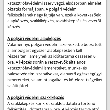
katasztrófavédelmi szerv végzi, elsősorban elméleti
oktatás formájában. A polgári védelmi
felkészítésnek négy fajtája van, ezek a következőek:
alapképzés, szakkiképzés, továbbképzés és vezetői
képzés.
A polgári védelmi alapképzés
Valamennyi, polgári védelmi szervezetbe beosztott
állampolgárt egyszer alapképzésben kell
részesíteni, amelynek az időtartama összesen 6
óra. A képzés során a résztvevők általános
katasztrófavédelmi ismereteket, munka- és
balesetvédelmi szabályokat, alapvető egészségügyi
ismereteket, valamint jogaikat és kötelezettségeiket
sajátítják el.
A polgári védelmi szakkiképzés
A szakkiképzés konkrét szakfeladatokra történő
felkészítés. Időtartama 8 óra. A képzés tárgya attól