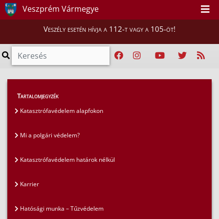
Veszprém Vármegye
Veszély esetén hívja a 112-t vagy a 105-öt!
GYIK
>
Gyakran ismételt kérdések
>
Tartalomjegyzék
Mi a polgári védelem?
Katasztrófavédelem alapfokon
Mi a polgári védelem?
Katasztrófavédelem határok nélkül
Karrier
Hatósági munka – Tűzvédelem