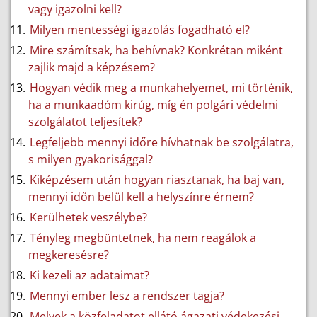
vagy igazolni kell?
Milyen mentességi igazolás fogadható el?
Mire számítsak, ha behívnak? Konkrétan miként
zajlik majd a képzésem?
Hogyan védik meg a munkahelyemet, mi történik,
ha a munkaadóm kirúg, míg én polgári védelmi
szolgálatot teljesítek?
Legfeljebb mennyi időre hívhatnak be szolgálatra,
s milyen gyakorisággal?
Kiképzésem után hogyan riasztanak, ha baj van,
mennyi időn belül kell a helyszínre érnem?
Kerülhetek veszélybe?
Tényleg megbüntetnek, ha nem reagálok a
megkeresésre?
Ki kezeli az adataimat?
Mennyi ember lesz a rendszer tagja?
Melyek a közfeladatot ellátó ágazati védekezési