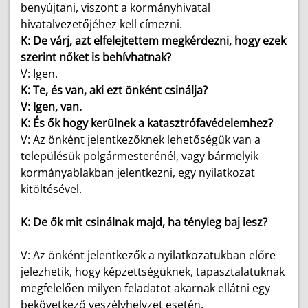
benyújtani, viszont a kormányhivatal
hivatalvezetőjéhez kell címezni.
K: De várj, azt elfelejtettem megkérdezni, hogy ezek
szerint nőket is behívhatnak?
V: Igen.
K: Te, és van, aki ezt önként csinálja?
V: Igen, van.
K: És ők hogy kerülnek a katasztrófavédelemhez?
V: Az önként jelentkezőknek lehetőségük van a
településük polgármesterénél, vagy bármelyik
kormányablakban jelentkezni, egy nyilatkozat
kitöltésével.
K: De ők mit csinálnak majd, ha tényleg baj lesz?
V: Az önként jelentkezők a nyilatkozatukban előre
jelezhetik, hogy képzettségüknek, tapasztalatuknak
megfelelően milyen feladatot akarnak ellátni egy
bekövetkező veszélyhelyzet esetén.