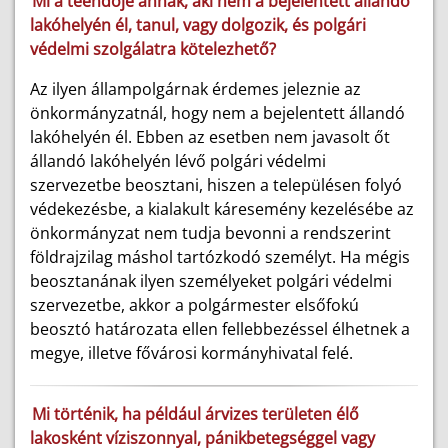
Mi a teendője annak, aki nem a bejelentett állandó
lakóhelyén él, tanul, vagy dolgozik, és polgári
védelmi szolgálatra kötelezhető?
Az ilyen állampolgárnak érdemes jeleznie az
önkormányzatnál, hogy nem a bejelentett állandó
lakóhelyén él. Ebben az esetben nem javasolt őt
állandó lakóhelyén lévő polgári védelmi
szervezetbe beosztani, hiszen a településen folyó
védekezésbe, a kialakult káresemény kezelésébe az
önkormányzat nem tudja bevonni a rendszerint
földrajzilag máshol tartózkodó személyt. Ha mégis
beosztanának ilyen személyeket polgári védelmi
szervezetbe, akkor a polgármester elsőfokú
beosztó határozata ellen fellebbezéssel élhetnek a
megye, illetve fővárosi kormányhivatal felé.
Mi történik, ha például árvizes területen élő
lakosként víziszonnyal, pánikbetegséggel vagy