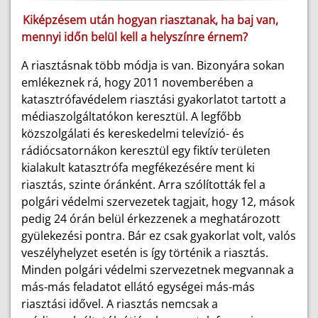
Kiképzésem után hogyan riasztanak, ha baj van,
mennyi időn belül kell a helyszínre érnem?
A riasztásnak több módja is van. Bizonyára sokan
emlékeznek rá, hogy 2011 novemberében a
katasztrófavédelem riasztási gyakorlatot tartott a
médiaszolgáltatókon keresztül. A legfőbb
közszolgálati és kereskedelmi televízió- és
rádiócsatornákon keresztül egy fiktív területen
kialakult katasztrófa megfékezésére ment ki
riasztás, szinte óránként. Arra szólították fel a
polgári védelmi szervezetek tagjait, hogy 12, mások
pedig 24 órán belül érkezzenek a meghatározott
gyülekezési pontra. Bár ez csak gyakorlat volt, valós
veszélyhelyzet esetén is így történik a riasztás.
Minden polgári védelmi szervezetnek megvannak a
más-más feladatot ellátó egységei más-más
riasztási idővel. A riasztás nemcsak a