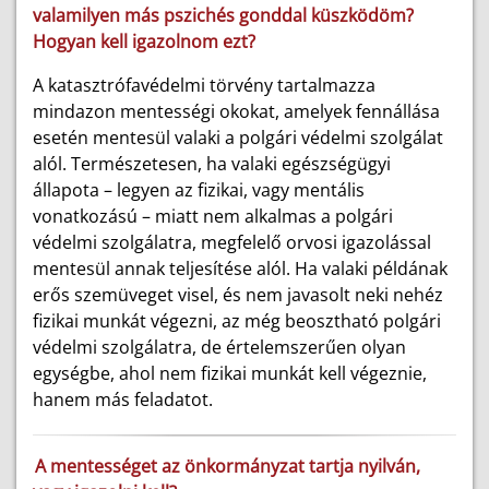
valamilyen más pszichés gonddal küszködöm?
Hogyan kell igazolnom ezt?
A katasztrófavédelmi törvény tartalmazza
mindazon mentességi okokat, amelyek fennállása
esetén mentesül valaki a polgári védelmi szolgálat
alól. Természetesen, ha valaki egészségügyi
állapota – legyen az fizikai, vagy mentális
vonatkozású – miatt nem alkalmas a polgári
védelmi szolgálatra, megfelelő orvosi igazolással
mentesül annak teljesítése alól. Ha valaki példának
erős szemüveget visel, és nem javasolt neki nehéz
fizikai munkát végezni, az még beosztható polgári
védelmi szolgálatra, de értelemszerűen olyan
egységbe, ahol nem fizikai munkát kell végeznie,
hanem más feladatot.
A mentességet az önkormányzat tartja nyilván,