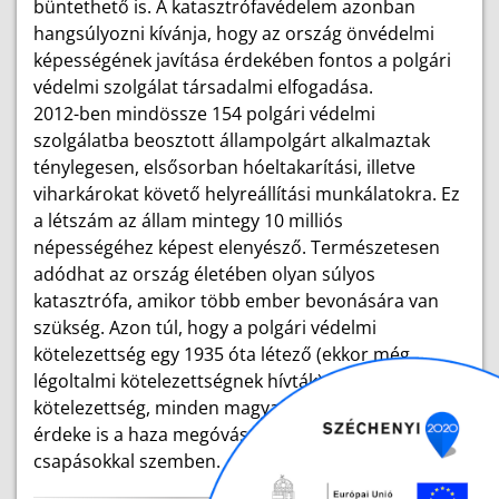
büntethető is. A katasztrófavédelem azonban
hangsúlyozni kívánja, hogy az ország önvédelmi
képességének javítása érdekében fontos a polgári
védelmi szolgálat társadalmi elfogadása.
2012-ben mindössze 154 polgári védelmi
szolgálatba beosztott állampolgárt alkalmaztak
ténylegesen, elsősorban hóeltakarítási, illetve
viharkárokat követő helyreállítási munkálatokra. Ez
a létszám az állam mintegy 10 milliós
népességéhez képest elenyésző. Természetesen
adódhat az ország életében olyan súlyos
katasztrófa, amikor több ember bevonására van
szükség. Azon túl, hogy a polgári védelmi
kötelezettség egy 1935 óta létező (ekkor még
légoltalmi kötelezettségnek hívták) állampolgári
kötelezettség, minden magyar ember jól felfogott
érdeke is a haza megóvása a természeti
csapásokkal szemben.