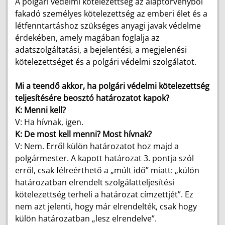
A polgári védelmi kötelezettség az alaptörvényből
fakadó személyes kötelezettség az emberi élet és a
létfenntartáshoz szükséges anyagi javak védelme
érdekében, amely magában foglalja az
adatszolgáltatási, a bejelentési, a megjelenési
kötelezettséget és a polgári védelmi szolgálatot.
Mi a teendő akkor, ha polgári védelmi kötelezettség
teljesítésére beosztó határozatot kapok?
K: Menni kell?
V: Ha hívnak, igen.
K: De most kell menni? Most hívnak?
V: Nem. Erről külön határozatot hoz majd a
polgármester. A kapott határozat 3. pontja szól
erről, csak félreérthető a „múlt idő” miatt: „külön
határozatban elrendelt szolgálatteljesítési
kötelezettség terheli a határozat címzettjét”. Ez
nem azt jelenti, hogy már elrendelték, csak hogy
külön határozatban „lesz elrendelve”.