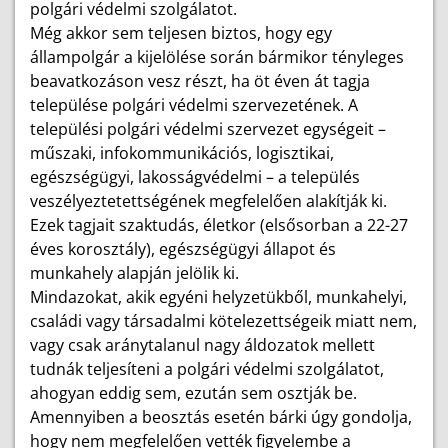
polgári védelmi szolgálatot.
Még akkor sem teljesen biztos, hogy egy
állampolgár a kijelölése során bármikor tényleges
beavatkozáson vesz részt, ha öt éven át tagja
települése polgári védelmi szervezetének. A
települési polgári védelmi szervezet egységeit –
műszaki, infokommunikációs, logisztikai,
egészségügyi, lakosságvédelmi – a település
veszélyeztetettségének megfelelően alakítják ki.
Ezek tagjait szaktudás, életkor (elsősorban a 22-27
éves korosztály), egészségügyi állapot és
munkahely alapján jelölik ki.
Mindazokat, akik egyéni helyzetükből, munkahelyi,
családi vagy társadalmi kötelezettségeik miatt nem,
vagy csak aránytalanul nagy áldozatok mellett
tudnák teljesíteni a polgári védelmi szolgálatot,
ahogyan eddig sem, ezután sem osztják be.
Amennyiben a beosztás esetén bárki úgy gondolja,
hogy nem megfelelően vették figyelembe a