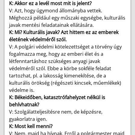
K: Akkor ez a levél most mit is jelent?
V: Azt, hogy úgymond állományba vettek.
Méghozzá például egy műszaki egységbe, kulturális
javak mentési feladatainak ellátására.
K: Mi? Kulturális javak? Azt hittem ez az emberek
életének védelméről szól.
V: A polgári védelmi kötelezettséget a törvény úgy
fogalmazza meg, hogy az emberi élet és a
létfenntartáshoz szükséges anyagi javak
védelméről szól. Ebbe a körbe sokféle feladat
tartozhat, pl. a lakosság kimenekítése, de a
kulturális örökség (régészeti kincsek, műemlékek)
védelme is.
K: Békeidőben, katasztrófahelyzet nélkül is
behívhatnak?
V: Szolgálatteljesítésre nem, de képzésre,
gyakorlatra igen.
K: Most kell menni?
V: Nem, majd ha hívnak. Erről a polgármester majd