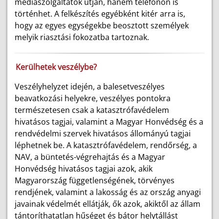
médiaszolgáltatók útján, hanem telefonon is
történhet. A felkészítés egyébként kitér arra is,
hogy az egyes egységekbe beosztott személyek
melyik riasztási fokozatba tartoznak.
Kerülhetek veszélybe?
Veszélyhelyzet idején, a balesetveszélyes
beavatkozási helyekre, veszélyes pontokra
természetesen csak a katasztrófavédelem
hivatásos tagjai, valamint a Magyar Honvédség és a
rendvédelmi szervek hivatásos állományú tagjai
léphetnek be. A katasztrófavédelem, rendőrség, a
NAV, a büntetés-végrehajtás és a Magyar
Honvédség hivatásos tagjai azok, akik
Magyarország függetlenségének, törvényes
rendjének, valamint a lakosság és az ország anyagi
javainak védelmét ellátják, ők azok, akiktől az állam
tántoríthatatlan hűséget és bátor helytállást