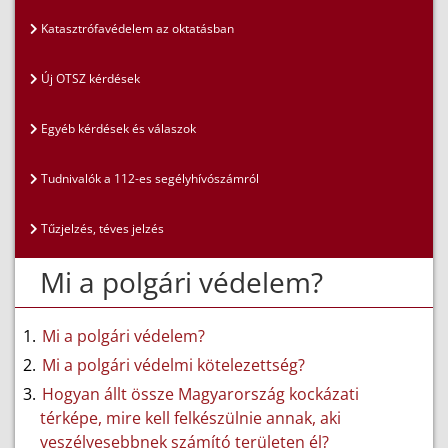
Katasztrófavédelem az oktatásban
Új OTSZ kérdések
Egyéb kérdések és válaszok
Tudnivalók a 112-es segélyhívószámról
Tűzjelzés, téves jelzés
Mi a polgári védelem?
Mi a polgári védelem?
Mi a polgári védelmi kötelezettség?
Hogyan állt össze Magyarország kockázati
térképe, mire kell felkészülnie annak, aki
veszélyesebbnek számító területen él?