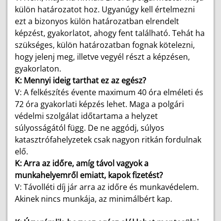
külön határozatot hoz. Ugyanúgy kell értelmezni
ezt a bizonyos külön határozatban elrendelt
képzést, gyakorlatot, ahogy fent található. Tehát ha
szükséges, külön határozatban fognak kötelezni,
hogy jelenj meg, illetve vegyél részt a képzésen,
gyakorlaton.
K: Mennyi ideig tarthat ez az egész?
V: A felkészítés évente maximum 40 óra elméleti és
72 óra gyakorlati képzés lehet. Maga a polgári
védelmi szolgálat időtartama a helyzet
súlyosságától függ. De ne aggódj, súlyos
katasztrófahelyzetek csak nagyon ritkán fordulnak
elő.
K: Arra az időre, amíg távol vagyok a
munkahelyemről emiatt, kapok fizetést?
V: Távolléti díj jár arra az időre és munkavédelem.
Akinek nincs munkája, az minimálbért kap.