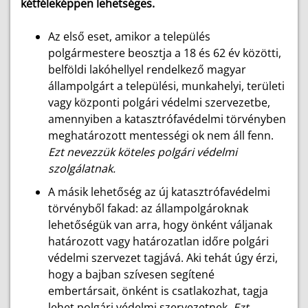
kétféleképpen lehetséges.
Az első eset, amikor a település
polgármestere beosztja a 18 és 62 év közötti,
belföldi lakóhellyel rendelkező magyar
állampolgárt a települési, munkahelyi, területi
vagy központi polgári védelmi szervezetbe,
amennyiben a katasztrófavédelmi törvényben
meghatározott mentességi ok nem áll fenn.
Ezt nevezzük köteles polgári védelmi
szolgálatnak.
A másik lehetőség az új katasztrófavédelmi
törvényből fakad: az állampolgároknak
lehetőségük van arra, hogy önként váljanak
határozott vagy határozatlan időre polgári
védelmi szervezet tagjává. Aki tehát úgy érzi,
hogy a bajban szívesen segítené
embertársait, önként is csatlakozhat, tagja
lehet polgári védelmi szervezetnek.
Ezt