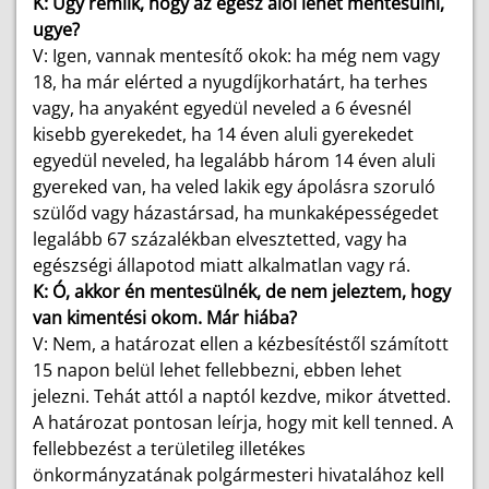
K: Úgy rémlik, hogy az egész alól lehet mentesülni,
ugye?
V: Igen, vannak mentesítő okok: ha még nem vagy
18, ha már elérted a nyugdíjkorhatárt, ha terhes
vagy, ha anyaként egyedül neveled a 6 évesnél
kisebb gyerekedet, ha 14 éven aluli gyerekedet
egyedül neveled, ha legalább három 14 éven aluli
gyereked van, ha veled lakik egy ápolásra szoruló
szülőd vagy házastársad, ha munkaképességedet
legalább 67 százalékban elvesztetted, vagy ha
egészségi állapotod miatt alkalmatlan vagy rá.
K: Ó, akkor én mentesülnék, de nem jeleztem, hogy
van kimentési okom. Már hiába?
V: Nem, a határozat ellen a kézbesítéstől számított
15 napon belül lehet fellebbezni, ebben lehet
jelezni. Tehát attól a naptól kezdve, mikor átvetted.
A határozat pontosan leírja, hogy mit kell tenned. A
fellebbezést a területileg illetékes
önkormányzatának polgármesteri hivatalához kell