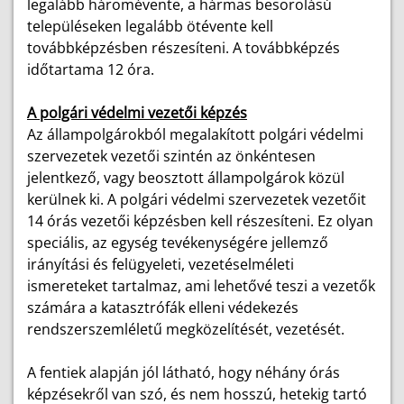
legalább háromévente, a hármas besorolású
településeken legalább ötévente kell
továbbképzésben részesíteni. A továbbképzés
időtartama 12 óra.
A polgári védelmi vezetői képzés
Az állampolgárokból megalakított polgári védelmi
szervezetek vezetői szintén az önkéntesen
jelentkező, vagy beosztott állampolgárok közül
kerülnek ki. A polgári védelmi szervezetek vezetőit
14 órás vezetői képzésben kell részesíteni. Ez olyan
speciális, az egység tevékenységére jellemző
irányítási és felügyeleti, vezetéselméleti
ismereteket tartalmaz, ami lehetővé teszi a vezetők
számára a katasztrófák elleni védekezés
rendszerszemléletű megközelítését, vezetését.
A fentiek alapján jól látható, hogy néhány órás
képzésekről van szó, és nem hosszú, hetekig tartó