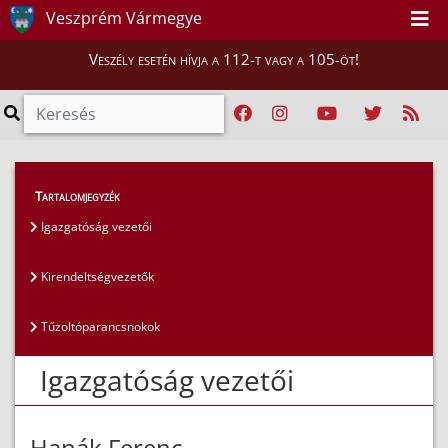
Veszprém Vármegye
Veszély esetén hívja a 112-t vagy a 105-öt!
Magunkról
>
Az igazgatóság vezetői
>
Tartalomjegyzék
Igazgatóság vezetői
Igazgatóság vezetői
Kirendeltségvezetők
Tűzoltóparancsnokok
Igazgatóság vezetői
Hanák Ferenc