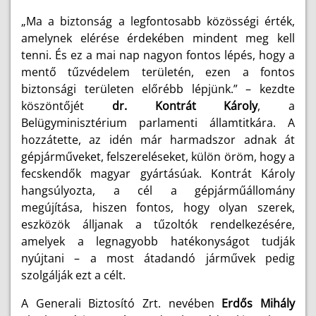
„Ma a biztonság a legfontosabb közösségi érték,
amelynek elérése érdekében mindent meg kell
tenni. És ez a mai nap nagyon fontos lépés, hogy a
mentő tűzvédelem területén, ezen a fontos
biztonsági területen előrébb lépjünk.” – kezdte
köszöntőjét
dr. Kontrát Károly
, a
Belügyminisztérium parlamenti államtitkára. A
hozzátette, az idén már harmadszor adnak át
gépjárműveket, felszereléseket, külön öröm, hogy a
fecskendők magyar gyártásúak. Kontrát Károly
hangsúlyozta, a cél a gépjárműállomány
megújítása, hiszen fontos, hogy olyan szerek,
eszközök álljanak a tűzoltók rendelkezésére,
amelyek a legnagyobb hatékonyságot tudják
nyújtani – a most átadandó járművek pedig
szolgálják ezt a célt.
A Generali Biztosító Zrt. nevében
Erdős Mihály