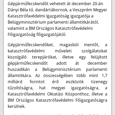
Gépjárműfecskendőt vehetett át december 20-án
Dányi Béla tű. dandártábornok, a Veszprém Megyei
Katasztrófavédelmi Igazgatóság igazgatója a
Belügyminisztérium parlamenti államtitkárától,
valamint a BM Országos Katasztrófavédelmi
Főigazgatóság főigazgatójától.
Gépjárműfecskendőket, magasból mentőt, a
katasztrófavédelmi műveleti szolgálatokat
kiszolgáló terepjárókat, illetve egy felújított
gépjárműfecskendőt adott át december
huszadikán a Belügyminisztérium parlamenti
államtitkára. Az összességében több mint 1,7
milliárd forintot érő eszközök tizenegy
tűzoltóságra, hat megyei igazgatóságra, a
Katasztrófavédelmi Oktatási Központhoz, illetve a
BM Országos Katasztrófavédelmi Főigazgatóságra
kerülnek.