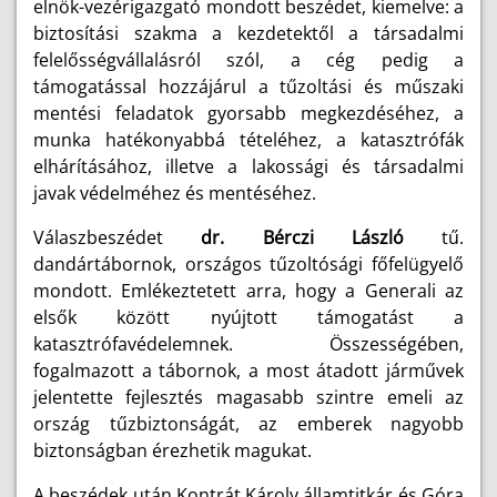
elnök-vezérigazgató mondott beszédet, kiemelve: a
biztosítási szakma a kezdetektől a társadalmi
felelősségvállalásról szól, a cég pedig a
támogatással hozzájárul a tűzoltási és műszaki
mentési feladatok gyorsabb megkezdéséhez, a
munka hatékonyabbá tételéhez, a katasztrófák
elhárításához, illetve a lakossági és társadalmi
javak védelméhez és mentéséhez.
Válaszbeszédet
dr. Bérczi László
tű.
dandártábornok, országos tűzoltósági főfelügyelő
mondott. Emlékeztetett arra, hogy a Generali az
elsők között nyújtott támogatást a
katasztrófavédelemnek. Összességében,
fogalmazott a tábornok, a most átadott járművek
jelentette fejlesztés magasabb szintre emeli az
ország tűzbiztonságát, az emberek nagyobb
biztonságban érezhetik magukat.
A beszédek után Kontrát Károly államtitkár és Góra