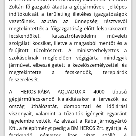
Zoltán főigazgató átadta a gépjárművek jelképes
indítókulcsát a területileg illetékes igazgatóságok
vezetőinek, azután az ünnepség résztvevői
megtekintették a főigazgatóság előtt felsorakozott
fecskendőket, katasztrófavédelmi műveleti
szolgálati kocsikat, illetve a magasból mentőt és a
felújított tűzoltószert. A miniszterhelyettes a
szokásoknak megfelelően végigjárta mindegyik
járművet, elbeszélgetett a kezelőszemélyzettel, és
megtekintette a fecskendők, terepjárók
felszerelését.
A HEROS-RÁBA AQUADUX-X 4000 típusú
gépjárműfecskendő kialakításakor a tervezők az
ország úthálózatát, domborzati és időjárási
viszonyait, valamint a tűzoltók igényeit egyaránt
figyelembe vették. Az alvázat a Rába Járműgyártó
Kft., a felépítményt pedig a BM HEROS Zrt. gyártja. A
fecskendő négyezer liter vizet szállít. A