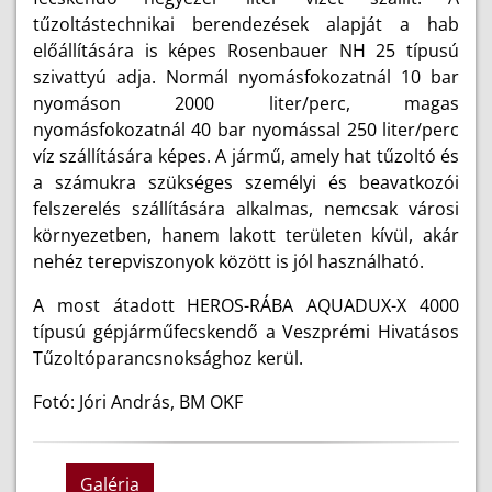
tűzoltástechnikai berendezések alapját a hab
előállítására is képes Rosenbauer NH 25 típusú
szivattyú adja. Normál nyomásfokozatnál 10 bar
nyomáson 2000 liter/perc, magas
nyomásfokozatnál 40 bar nyomással 250 liter/perc
víz szállítására képes. A jármű, amely hat tűzoltó és
a számukra szükséges személyi és beavatkozói
felszerelés szállítására alkalmas, nemcsak városi
környezetben, hanem lakott területen kívül, akár
nehéz terepviszonyok között is jól használható.
A most átadott HEROS-RÁBA AQUADUX-X 4000
típusú gépjárműfecskendő a Veszprémi Hivatásos
Tűzoltóparancsnoksághoz kerül.
Fotó: Jóri András, BM OKF
Galéria