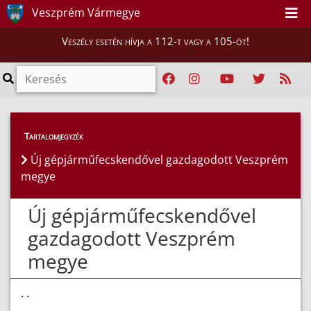
Veszprém Vármegye
Veszély esetén hívja a 112-t vagy a 105-öt!
Híreink
>
Hírek
Tartalomjegyzék
Új gépjárműfecskendővel gazdagodott Veszprém
megye
Új gépjárműfecskendővel
gazdagodott Veszprém
megye
. .