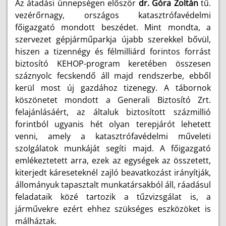
Az átadási ünnepségen először
dr. Góra Zoltán
tű.
vezérőrnagy, országos katasztrófavédelmi
főigazgató mondott beszédet. Mint mondta, a
szervezet gépjárműparkja újabb szerekkel bővül,
hiszen a tizennégy és félmilliárd forintos forrást
biztosító KEHOP-program keretében összesen
száznyolc fecskendő áll majd rendszerbe, ebből
kerül most új gazdához tizenegy. A tábornok
köszönetet mondott a Generali Biztosító Zrt.
felajánlásáért, az általuk biztosított százmillió
forintból ugyanis hét olyan terepjárót lehetett
venni, amely a katasztrófavédelmi műveleti
szolgálatok munkáját segíti majd. A főigazgató
emlékeztetett arra, ezek az egységek az összetett,
kiterjedt káreseteknél zajló beavatkozást irányítják,
állományuk tapasztalt munkatársakból áll, ráadásul
feladataik közé tartozik a tűzvizsgálat is, a
járművekre ezért ehhez szükséges eszközöket is
málháztak.