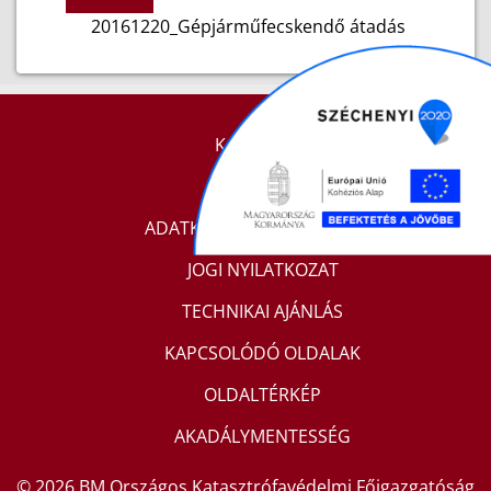
20161220_Gépjárműfecskendő átadás
KAPCSOLAT
IMPRESSZUM
ADATKEZELÉSI TÁJÉKOZTATÓ
JOGI NYILATKOZAT
TECHNIKAI AJÁNLÁS
KAPCSOLÓDÓ OLDALAK
OLDALTÉRKÉP
AKADÁLYMENTESSÉG
© 2026 BM Országos Katasztrófavédelmi Főigazgatóság