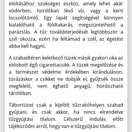
eloltásához szükséges eszköz, amely lehet akár
vödörben, hordóban lévő víz, vagy a kerti
locsolótömlő. Egy lapát segítségével könnyen
kialakítható a földtakarás, megszüntethető a
parázslás. A tűz továbbterjedését legtöbbször a
szél okozza, ezért ha feltámad a szél, az égetést
abba kell hagyni.
A szabadtéren keletkező tüzek másik gyakori oka az
eldobott égő cigarettacsikk. A tüzek megelőzése és
a természet védelme érdekében kiránduláson,
túrázáskor a csikket ne dobják el, gyűjtsék össze
megfelelő, nem éghető anyagú, hordozható
tárolóban.
Tábortüzet csak a kijelölt tűzrakóhelyen szabad
gyújtani, és csak akkor, ha nincs elrendelve
tűzgyújtási tilalom. Célszerű indulás előtt
tájékozódni arról, hogy van-e tűzgyújtási tilalom.