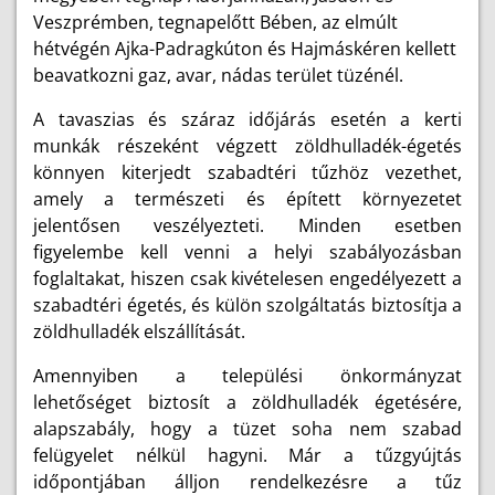
Veszprémben, tegnapelőtt Bében, az elmúlt
hétvégén Ajka-Padragkúton és Hajmáskéren kellett
beavatkozni gaz, avar, nádas terület tüzénél.
A tavaszias és száraz időjárás esetén a kerti
munkák részeként végzett zöldhulladék-égetés
könnyen kiterjedt szabadtéri tűzhöz vezethet,
amely a természeti és épített környezetet
jelentősen veszélyezteti. Minden esetben
figyelembe kell venni a helyi szabályozásban
foglaltakat, hiszen csak kivételesen engedélyezett a
szabadtéri égetés, és külön szolgáltatás biztosítja a
zöldhulladék elszállítását.
Amennyiben a települési önkormányzat
lehetőséget biztosít a zöldhulladék égetésére,
alapszabály, hogy a tüzet soha nem szabad
felügyelet nélkül hagyni. Már a tűzgyújtás
időpontjában álljon rendelkezésre a tűz