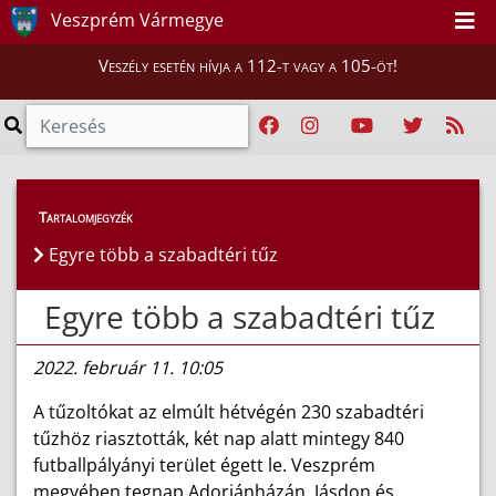
Veszprém Vármegye
Veszély esetén hívja a 112-t vagy a 105-öt!
Híreink
>
Hírek
Tartalomjegyzék
Egyre több a szabadtéri tűz
Egyre több a szabadtéri tűz
2022. február 11. 10:05
A tűzoltókat az elmúlt hétvégén 230 szabadtéri
tűzhöz riasztották, két nap alatt mintegy 840
futballpályányi terület égett le. Veszprém
megyében tegnap Adorjánházán, Jásdon és