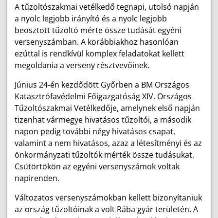
A tűzoltószakmai vetélkedő tegnapi, utolsó napján
a nyolc legjobb irányító és a nyolc legjobb
beosztott tűzoltó mérte össze tudását egyéni
versenyszámban. A korábbiakhoz hasonlóan
ezúttal is rendkívül komplex feladatokat kellett
megoldania a verseny résztvevőinek.
Június 24-én kezdődött Győrben a BM Országos
Katasztrófavédelmi Főigazgatóság XIV. Országos
Tűzoltószakmai Vetélkedője, amelynek első napján
tizenhat vármegye hivatásos tűzoltói, a második
napon pedig további négy hivatásos csapat,
valamint a nem hivatásos, azaz a létesítményi és az
önkormányzati tűzoltók mérték össze tudásukat.
Csütörtökön az egyéni versenyszámok voltak
napirenden.
Változatos versenyszámokban kellett bizonyítaniuk
az ország tűzoltóinak a volt Rába gyár területén. A