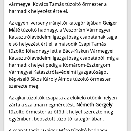
vármegyei Kovács Tamás tűzoltó őrmester a
harmadik helyezést érte el.
Az egyéni verseny irányítói kategóriájában
Geiger
Máté
tűzoltó hadnagy, a Veszprém Vármegyei
Katasztrófavédelmi Igazgatóság csapatának tagja
első helyezést ért el, a második Csapi Tamás
tűzoltó főhadnagy lett a Bács-Kiskun Vármegyei
Katasztrófavédelmi Igazgatóság csapatából, míg a
harmadik helyet pedig a Komárom-Esztergom
Vármegyei Katasztrófavédelmi Igazgatóságot
képviselő Sikos Károly Álmos tűzoltó őrmester
szerezte meg.
Az ajkai tűzoltók csapata az előkelő ötödik helyen
zárta a szakmai megméretést.
Németh Gergely
tűzoltó őrmester az ötödik helyet szerezte meg
egyéniben, beosztott tűzoltó kategóriában.
A csapat tagjai: Geiger Máté tűzoltó hadnagy