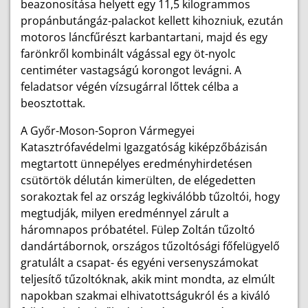
beazonosítása helyett egy 11,5 kilogrammos
propánbutángáz-palackot kellett kihozniuk, ezután
motoros láncfűrészt karbantartani, majd és egy
farönkről kombinált vágással egy öt-nyolc
centiméter vastagságú korongot levágni. A
feladatsor végén vízsugárral lőttek célba a
beosztottak.
A Győr-Moson-Sopron Vármegyei
Katasztrófavédelmi Igazgatóság kiképzőbázisán
megtartott ünnepélyes eredményhirdetésen
csütörtök délután kimerülten, de elégedetten
sorakoztak fel az ország legkiválóbb tűzoltói, hogy
megtudják, milyen eredménnyel zárult a
háromnapos próbatétel. Fülep Zoltán tűzoltó
dandártábornok, országos tűzoltósági főfelügyelő
gratulált a csapat- és egyéni versenyszámokat
teljesítő tűzoltóknak, akik mint mondta, az elmúlt
napokban szakmai elhivatottságukról és a kiváló