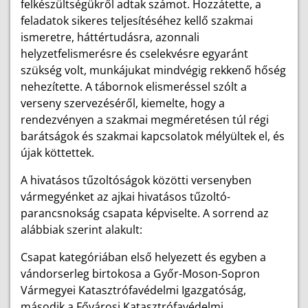
felkészültségükről adtak számot. Hozzátette, a
feladatok sikeres teljesítéséhez kellő szakmai
ismeretre, háttértudásra, azonnali
helyzetfelismerésre és cselekvésre egyaránt
szükség volt, munkájukat mindvégig rekkenő hőség
nehezítette. A tábornok elismeréssel szólt a
verseny szervezéséről, kiemelte, hogy a
rendezvényen a szakmai megméretésen túl régi
barátságok és szakmai kapcsolatok mélyültek el, és
újak köttettek.
A hivatásos tűzoltóságok közötti versenyben
vármegyénket az ajkai hivatásos tűzoltó-
parancsnokság csapata képviselte. A sorrend az
alábbiak szerint alakult:
Csapat kategóriában első helyezett és egyben a
vándorserleg birtokosa a Győr-Moson-Sopron
Vármegyei Katasztrófavédelmi Igazgatóság,
második a Fővárosi Katasztrófavédelmi