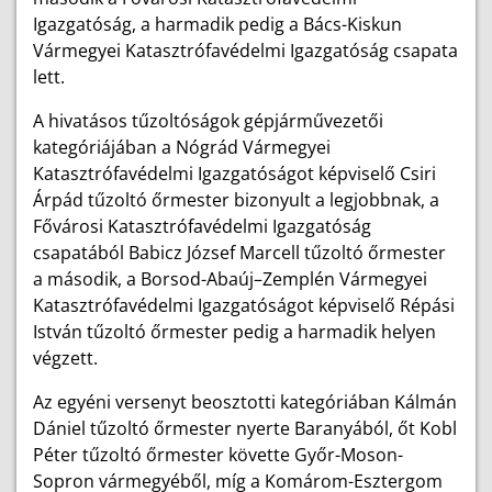
Igazgatóság, a harmadik pedig a Bács-Kiskun
Vármegyei Katasztrófavédelmi Igazgatóság csapata
lett.
A hivatásos tűzoltóságok gépjárművezetői
kategóriájában a Nógrád Vármegyei
Katasztrófavédelmi Igazgatóságot képviselő Csiri
Árpád tűzoltó őrmester bizonyult a legjobbnak, a
Fővárosi Katasztrófavédelmi Igazgatóság
csapatából Babicz József Marcell tűzoltó őrmester
a második, a Borsod-Abaúj–Zemplén Vármegyei
Katasztrófavédelmi Igazgatóságot képviselő Répási
István tűzoltó őrmester pedig a harmadik helyen
végzett.
Az egyéni versenyt beosztotti kategóriában Kálmán
Dániel tűzoltó őrmester nyerte Baranyából, őt Kobl
Péter tűzoltó őrmester követte Győr-Moson-
Sopron vármegyéből, míg a Komárom-Esztergom