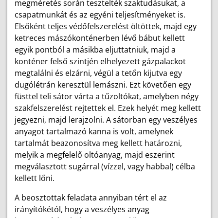
megméretés során tesztelték szaktudásukat, a
csapatmunkát és az egyéni teljesítményeket is.
Elsőként teljes védőfelszerelést öltöttek, majd egy
ketreces mászókonténerben lévő bábut kellett
egyik pontból a másikba eljuttatniuk, majd a
konténer felső szintjén elhelyezett gázpalackot
megtalálni és elzárni, végül a tetőn kijutva egy
dugólétrán keresztül lemászni. Ezt követően egy
füsttel teli sátor várta a tűzoltókat, amelyben négy
szakfelszerelést rejtettek el. Ezek helyét meg kellett
jegyezni, majd lerajzolni. A sátorban egy veszélyes
anyagot tartalmazó kanna is volt, amelynek
tartalmát beazonosítva meg kellett határozni,
melyik a megfelelő oltóanyag, majd eszerint
megválasztott sugárral (vízzel, vagy habbal) célba
kellett lőni.
A beosztottak feladata annyiban tért el az
irányítókétól, hogy a veszélyes anyag