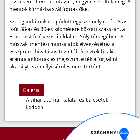
összesen öt ember utazott, négyen sérültek meg. A
mentők kórházba szállították őket.
Szalagkorlátnak csapódott egy személyautó a 8-as
főút 38-as és 39-es kilométere közötti szakszán, a
Budapest felé vezető oldalon, Sóly térségében. A
műszaki mentési munkálatok elvégzéséhez a
veszprémi hivatásos tűzoltók érkeztek ki, akik
áramtalanítottak és megszüntették a forgalmi
akadályt. Személyi sérülés nem történt.
Galéria
A vihar utómunkálatai és balesetek
kedden