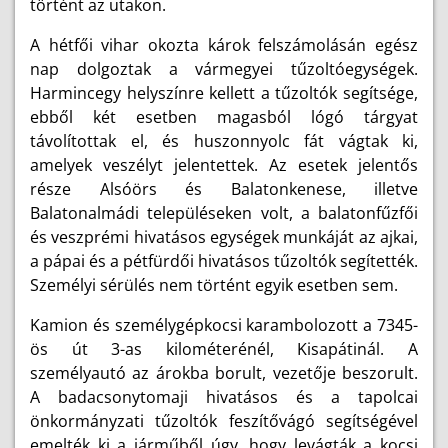
történt az utakon.
A hétfői vihar okozta károk felszámolásán egész
nap dolgoztak a vármegyei tűzoltóegységek.
Harmincegy helyszínre kellett a tűzoltók segítsége,
ebből két esetben magasból lógó tárgyat
távolítottak el, és huszonnyolc fát vágtak ki,
amelyek veszélyt jelentettek. Az esetek jelentős
része Alsóörs és Balatonkenese, illetve
Balatonalmádi településeken volt, a balatonfűzfői
és veszprémi hivatásos egységek munkáját az ajkai,
a pápai és a pétfürdői hivatásos tűzoltók segítették.
Személyi sérülés nem történt egyik esetben sem.
Kamion és személygépkocsi karambolozott a 7345-
ös út 3-as kilométerénél, Kisapátinál. A
személyautó az árokba borult, vezetője beszorult.
A badacsonytomaji hivatásos és a tapolcai
önkormányzati tűzoltók feszítővágó segítségével
emelték ki a járműből úgy, hogy levágták a kocsi