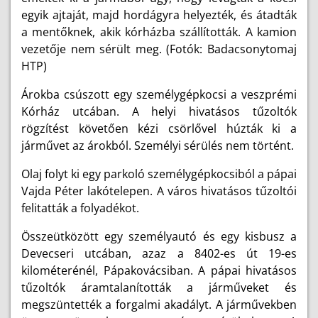
egyik ajtaját, majd hordágyra helyezték, és átadták
a mentőknek, akik kórházba szállították. A kamion
vezetője nem sérült meg. (Fotók: Badacsonytomaj
HTP)
Árokba csúszott egy személygépkocsi a veszprémi
Kórház utcában. A helyi hivatásos tűzoltók
rögzítést követően kézi csörlővel húzták ki a
járművet az árokból. Személyi sérülés nem történt.
Olaj folyt ki egy parkoló személygépkocsiból a pápai
Vajda Péter lakótelepen. A város hivatásos tűzoltói
felitatták a folyadékot.
Összeütközött egy személyautó és egy kisbusz a
Devecseri utcában, azaz a 8402-es út 19-es
kilométerénél, Pápakovácsiban. A pápai hivatásos
tűzoltók áramtalanították a járműveket és
megszüntették a forgalmi akadályt. A járművekben