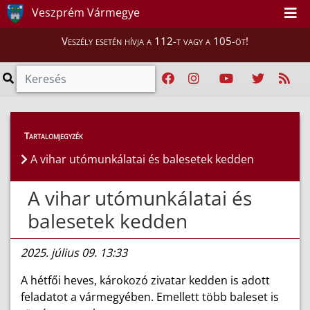
Veszprém Vármegye
Veszély esetén hívja a 112-t vagy a 105-öt!
Híreink
>
Hírek
Tartalomjegyzék
A vihar utómunkálatai és balesetek kedden
A vihar utómunkálatai és
balesetek kedden
2025. július 09. 13:33
A hétfői heves, károkozó zivatar kedden is adott
feladatot a vármegyében. Emellett több baleset is