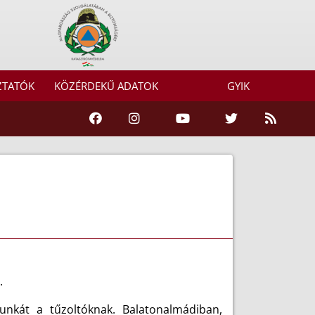
ZTATÓK
KÖZÉRDEKŰ ADATOK
GYIK
.
nkát a tűzoltóknak. Balatonalmádiban,