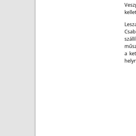
Vesz
kelle
Lesz
Csab
szál
műsz
a ke
helyr