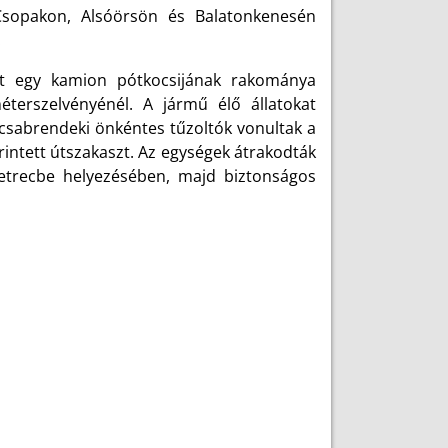
 Csopakon, Alsóörsön és Balatonkenesén
.
lt egy kamion pótkocsijának rakománya
terszelvényénél. A jármű élő állatokat
 csabrendeki önkéntes tűzoltók vonultak a
intett útszakaszt. Az egységek átrakodták
ketrecbe helyezésében, majd biztonságos