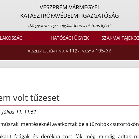
VESZPRÉM VÁRMEGYEI
KATASZTRÓFAVÉDELMI IGAZGATÓSÁG
„Magyarország szolgálatában a biztonságért”
LAKOSSÁG
HATÓSÁGI ÜGYEK
SZAKMAI TÁJÉKO
Veszély esetén hívja a 112-t vagy a 105-öt!
m volt tűzeset
 július 11. 11:51
 műszaki mentéseknél avatkoztak be a tűzoltók csütörtökön
akadt faágak és derékba tört fák még mindig adtak mu