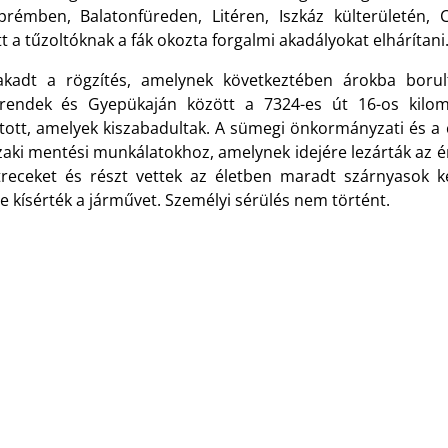
prémben, Balatonfüreden, Litéren, Iszkáz külterületén,
tt a tűzoltóknak a fák okozta forgalmi akadályokat elhárítani
akadt a rögzítés, amelynek következtében árokba boru
rendek és Gyepükaján között a 7324-es út 16-os kilomé
lított, amelyek kiszabadultak. A sümegi önkormányzati és a
aki mentési munkálatokhoz, amelynek idejére lezárták az ér
treceket és részt vettek az életben maradt szárnyasok 
e kísérték a járművet. Személyi sérülés nem történt.