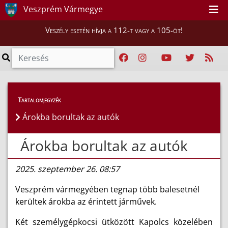
Veszprém Vármegye
Veszély esetén hívja a 112-t vagy a 105-öt!
Híreink
>
Hírek
Tartalomjegyzék
Árokba borultak az autók
Árokba borultak az autók
2025. szeptember 26. 08:57
Veszprém vármegyében tegnap több balesetnél
kerültek árokba az érintett járművek.
Két személygépkocsi ütközött Kapolcs közelében