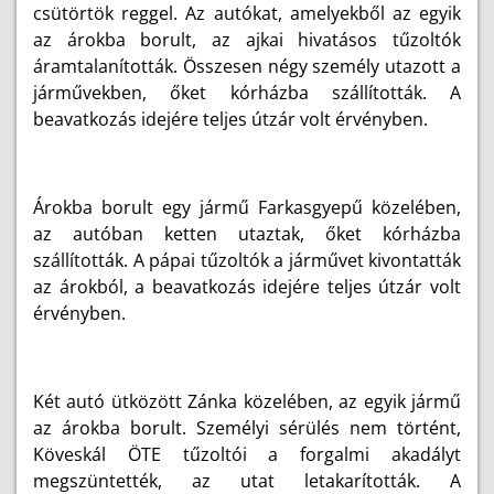
csütörtök reggel. Az autókat, amelyekből az egyik
az árokba borult, az ajkai hivatásos tűzoltók
áramtalanították. Összesen négy személy utazott a
járművekben, őket kórházba szállították. A
beavatkozás idejére teljes útzár volt érvényben.
Árokba borult egy jármű Farkasgyepű közelében,
az autóban ketten utaztak, őket kórházba
szállították. A pápai tűzoltók a járművet kivontatták
az árokból, a beavatkozás idejére teljes útzár volt
érvényben.
Két autó ütközött Zánka közelében, az egyik jármű
az árokba borult. Személyi sérülés nem történt,
Köveskál ÖTE tűzoltói a forgalmi akadályt
megszüntették, az utat letakarították. A