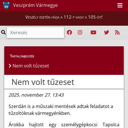
Veszprém Vármegye
Veszély esetén hívja a 112-t vagy a 105-öt!
Híreink
>
Hírek
Tartalomjegyzék
Nem volt tűzeset
Nem volt tűzeset
2025. november 27. 13:43
Szerdán is a műszaki mentések adtak feladatot a
tűzoltóknak vármegyénkben.
Árokba hajtott egy személygépkocsi Tapolca