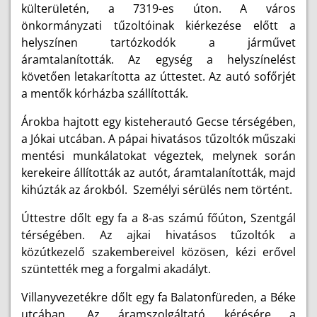
külterületén, a 7319-es úton. A város
önkormányzati tűzoltóinak kiérkezése előtt a
helyszínen tartózkodók a járművet
áramtalanították. Az egység a helyszínelést
követően letakarította az úttestet. Az autó sofőrjét
a mentők kórházba szállították.
Árokba hajtott egy kisteherautó Gecse térségében,
a Jókai utcában. A pápai hivatásos tűzoltók műszaki
mentési munkálatokat végeztek, melynek során
kerekeire állították az autót, áramtalanították, majd
kihúzták az árokból. Személyi sérülés nem történt.
Úttestre dőlt egy fa a 8-as számú főúton, Szentgál
térségében. Az ajkai hivatásos tűzoltók a
közútkezelő szakembereivel közösen, kézi erővel
szüntették meg a forgalmi akadályt.
Villanyvezetékre dőlt egy fa Balatonfüreden, a Béke
utcában. Az áramszolgáltató kérésére a