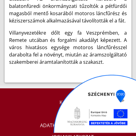
balatonfüredi önkormányzati tűzoltók a pétfürdői
magasból mentő kosarából motoros láncfűrész és
kéziszerszámok alkalmazásával távolították el a fát.
Villanyvezetékre dőlt egy fa Veszprémben, a
Remete utcában és forgalmi akadályt képezett. A
város hivatásos egysége motoros láncfűrésszel
darabolta fel a növényt, miután az áramszolgáltató
szakemberei áramtalanították a szakaszt.
KAPCSOLAT
IMPRESSZUM
ADATKEZELÉSI TÁJÉKOZTATÓ