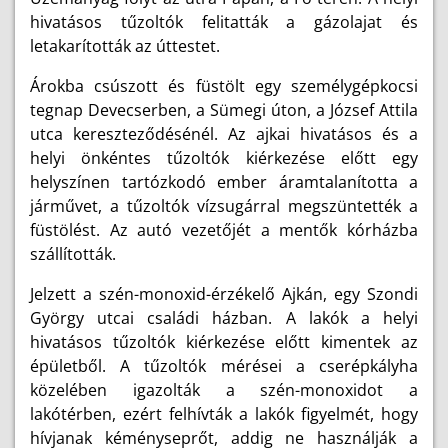
hivatásos tűzoltók felitatták a gázolajat és
letakarították az úttestet.
Árokba csúszott és füstölt egy személygépkocsi
tegnap Devecserben, a Sümegi úton, a József Attila
utca kereszteződésénél. Az ajkai hivatásos és a
helyi önkéntes tűzoltók kiérkezése előtt egy
helyszínen tartózkodó ember áramtalanította a
járművet, a tűzoltók vízsugárral megszüntették a
füstölést. Az autó vezetőjét a mentők kórházba
szállították.
Jelzett a szén-monoxid-érzékelő Ajkán, egy Szondi
György utcai családi házban. A lakók a helyi
hivatásos tűzoltók kiérkezése előtt kimentek az
épületből. A tűzoltók mérései a cserépkályha
közelében igazolták a szén-monoxidot a
lakótérben, ezért felhívták a lakók figyelmét, hogy
hívjanak kéményseprőt, addig ne használják a