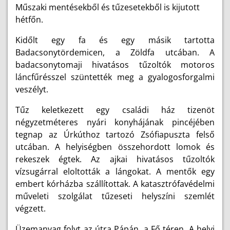
Műszaki mentésekből és tűzesetekből is kijutott
hétfőn.
Kidőlt egy fa és egy másik tartotta
Badacsonytördemicen, a Zöldfa utcában. A
badacsonytomaji hivatásos tűzoltók motoros
láncfűrésszel szüntették meg a gyalogosforgalmi
veszélyt.
Tűz keletkezett egy családi ház tizenöt
négyzetméteres nyári konyhájának pincéjében
tegnap az Úrkúthoz tartozó Zsófiapuszta felső
utcában. A helyiségben összehordott lomok és
rekeszek égtek. Az ajkai hivatásos tűzoltók
vízsugárral eloltották a lángokat. A mentők egy
embert kórházba szállítottak. A katasztrófavédelmi
műveleti szolgálat tűzeseti helyszíni szemlét
végzett.
Üzemanyag folyt az útra Pápán, a Fő téren. A helyi