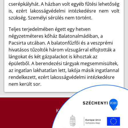
cserépkályhát. A házban volt egyéb fűtési lehetőség
is, ezért lakosságvédelmi intézkedésre nem volt
szükség. Személyi sérülés nem történt.
Teljes terjedelmében égett egy hetven
négyzetméteres kőház Balatonalmádiban, a
Pacsirta utcában. A balatonfűzfői és a veszprémi
hivatásos tűzoltók három vízsugárral elfojtották a
lángokat és két gázpalackot is kihoztak az
épületből. A berendezési tárgyak megsemmisültek,
az ingatlan lakhatatlan lett, lakója másik ingatlannal
rendelkezett, ezért lakosságvédelmi intézkedésre
nem került sor.
KAPCSOLAT
IMPRESSZUM