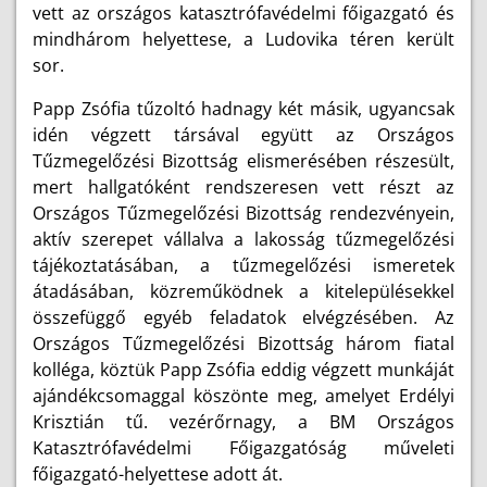
vett az országos katasztrófavédelmi főigazgató és
mindhárom helyettese, a Ludovika téren került
sor.
Papp Zsófia tűzoltó hadnagy két másik, ugyancsak
idén végzett társával együtt az Országos
Tűzmegelőzési Bizottság elismerésében részesült,
mert hallgatóként rendszeresen vett részt az
Országos Tűzmegelőzési Bizottság rendezvényein,
aktív szerepet vállalva a lakosság tűzmegelőzési
tájékoztatásában, a tűzmegelőzési ismeretek
átadásában, közreműködnek a kitelepülésekkel
összefüggő egyéb feladatok elvégzésében. Az
Országos Tűzmegelőzési Bizottság három fiatal
kolléga, köztük Papp Zsófia eddig végzett munkáját
ajándékcsomaggal köszönte meg, amelyet Erdélyi
Krisztián tű. vezérőrnagy, a BM Országos
Katasztrófavédelmi Főigazgatóság műveleti
főigazgató-helyettese adott át.