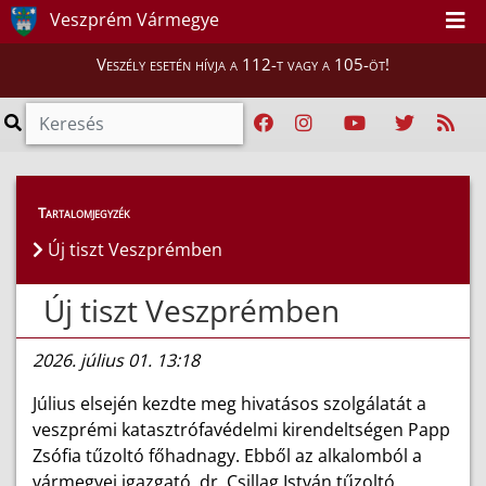
Veszprém Vármegye
Veszély esetén hívja a 112-t vagy a 105-öt!
Híreink
>
Hírek
Tartalomjegyzék
Új tiszt Veszprémben
Új tiszt Veszprémben
2026. július 01. 13:18
Július elsején kezdte meg hivatásos szolgálatát a
veszprémi katasztrófavédelmi kirendeltségen Papp
Zsófia tűzoltó főhadnagy. Ebből az alkalomból a
vármegyei igazgató, dr. Csillag István tűzoltó