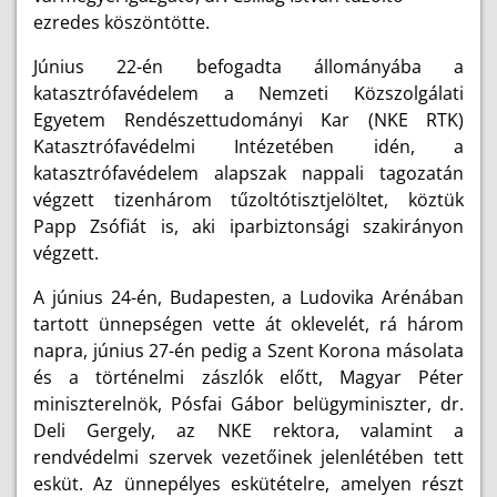
ezredes köszöntötte.
Június 22-én befogadta állományába a
katasztrófavédelem a Nemzeti Közszolgálati
Egyetem Rendészettudományi Kar (NKE RTK)
Katasztrófavédelmi Intézetében idén, a
katasztrófavédelem alapszak nappali tagozatán
végzett tizenhárom tűzoltótisztjelöltet, köztük
Papp Zsófiát is, aki iparbiztonsági szakirányon
végzett.
A június 24-én, Budapesten, a Ludovika Arénában
tartott ünnepségen vette át oklevelét, rá három
napra, június 27-én pedig a Szent Korona másolata
és a történelmi zászlók előtt, Magyar Péter
miniszterelnök, Pósfai Gábor belügyminiszter, dr.
Deli Gergely, az NKE rektora, valamint a
rendvédelmi szervek vezetőinek jelenlétében tett
esküt. Az ünnepélyes eskütételre, amelyen részt