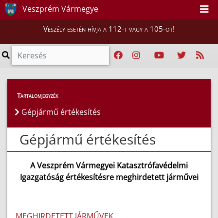
Veszprém Vármegye
Veszély esetén hívja a 112-t vagy a 105-öt!
Lakosság
>
Gépjármű értékesítés
Tartalomjegyzék
Gépjármű értékesítés
Gépjármű értékesítés
A Veszprém Vármegyei Katasztrófavédelmi
Igazgatóság értékesítésre meghirdetett járművei
MEGHIRDETETT JÁRMŰVEK