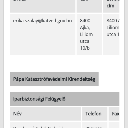
cím
erika.szalay@katved.gov.hu
8400
8400 Ajka,
Ajka,
Liliom
Liliom
utca 10/b
utca
10/b
Pápa Katasztrófavédelmi Kirendeltség
Iparbiztonsági Felügyelő
Név
Telefon
Fax