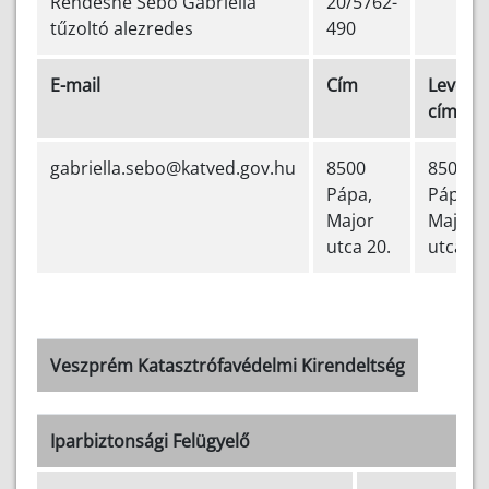
Rendesné Sebő Gabriella
20/5762-
tűzoltó alezredes
490
E-mail
Cím
Levelez
cím
gabriella.sebo@katved.gov.hu
8500
8500
Pápa,
Pápa,
Major
Major
utca 20.
utca 20
Veszprém Katasztrófavédelmi Kirendeltség
Iparbiztonsági Felügyelő