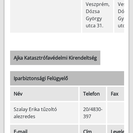
Veszprém,
Veszp
Dózsa
Dózsa
György
Györg
utca 31.
utca 3
Ajka Katasztrófavédelmi Kirendeltség
Iparbiztonsági Felügyelő
Név
Telefon
Fax
Szalay Erika tűzoltó
20/4830-
alezredes
397
E-mail
Cím
Levelezés