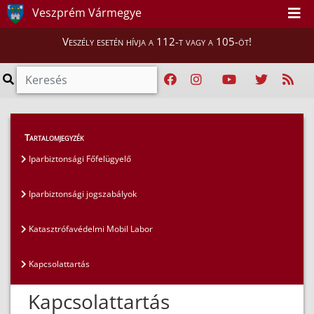
Veszprém Vármegye
Veszély esetén hívja a 112-t vagy a 105-öt!
Szakmai tájékoztatók
>
Iparbiztonsági szakterület
Tartalomjegyzék
>
Kapcsolattartás
Iparbiztonsági Főfelügyelő
Iparbiztonsági jogszabályok
Katasztrófavédelmi Mobil Labor
Kapcsolattartás
Kapcsolattartás