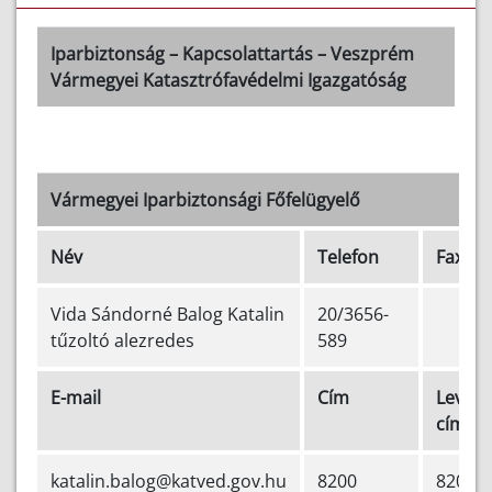
Iparbiztonság – Kapcsolattartás – Veszprém
Vármegyei Katasztrófavédelmi Igazgatóság
Vármegyei Iparbiztonsági Főfelügyelő
Név
Telefon
Fax
Vida Sándorné Balog Katalin
20/3656-
tűzoltó alezredes
589
E-mail
Cím
Levele
cím
katalin.balog@katved.gov.hu
8200
8200