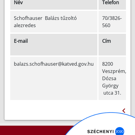
Név
Telefon
Schofhauser Balázs tűzoltó
70/3826-
alezredes
560
E-mail
Cím
balazs.schofhauser@katved.gov.hu
8200
Veszprém,
Dózsa
György
utca 31.