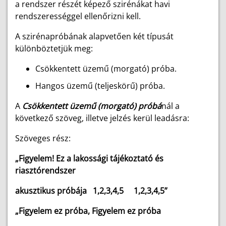
a rendszer részét képező szirénákat havi
rendszerességgel ellenőrizni kell.
A szirénapróbának alapvetően két típusát
különböztetjük meg:
Csökkentett üzemű (morgató) próba.
Hangos üzemű (teljeskörű) próba.
A
Csökkentett üzemű (morgató) próbá
nál a
következő szöveg, illetve jelzés kerül leadásra:
Szöveges rész:
„Figyelem! Ez a lakossági tájékoztató és
riasztórendszer
akusztikus próbája 1,2,3,4,5 1,2,3,4,5”
„Figyelem ez próba, Figyelem ez próba