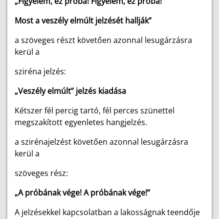
„Figyelem, ez próba! Figyelem, ez próba!
Most a veszély elmúlt jelzését hallják”
a szöveges részt követően azonnal lesugárzásra
kerül a
sziréna jelzés:
„Veszély elmúlt” jelzés kiadása
Kétszer fél percig tartó, fél perces szünettel
megszakított egyenletes hangjelzés.
a szirénajelzést követően azonnal lesugárzásra
kerül a
szöveges rész:
„A próbának vége! A próbának vége!”
A jelzésekkel kapcsolatban a lakosságnak teendője