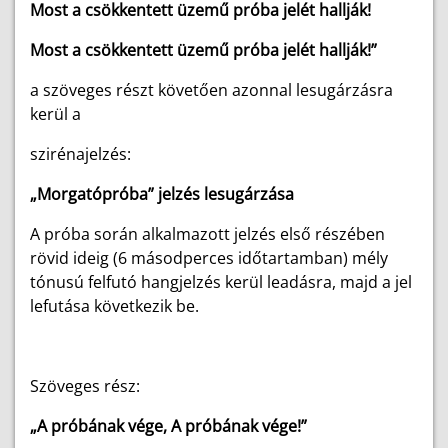
Most a csökkentett üzemű próba jelét hallják!
Most a csökkentett üzemű próba jelét hallják!”
a szöveges részt követően azonnal lesugárzásra
kerül a
szirénajelzés:
„Morgatópróba” jelzés lesugárzása
A próba során alkalmazott jelzés első részében
rövid ideig (6 másodperces időtartamban) mély
tónusú felfutó hangjelzés kerül leadásra, majd a jel
lefutása következik be.
Szöveges rész:
„A próbának vége, A próbának vége!”