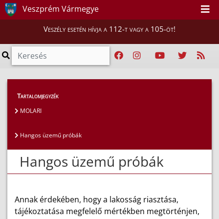
Veszprém Vármegye
Veszély esetén hívja a 112-t vagy a 105-öt!
Lakosság
>
Tájékoztató-riasztó rendszerek
>
Tartalomjegyzék
Hangos üzemű próbák
MOLARI
Hangos üzemű próbák
Hangos üzemű próbák
Annak érdekében, hogy a lakosság riasztása,
tájékoztatása megfelelő mértékben megtörténjen,