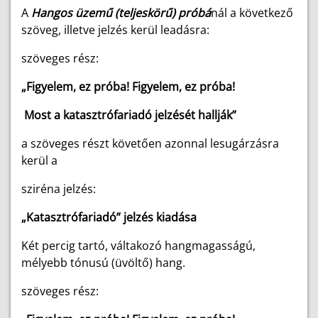
A
Hangos üzemű (teljeskörű) próbá
nál a következő
szöveg, illetve jelzés kerül leadásra:
szöveges rész:
„Figyelem, ez próba! Figyelem, ez próba!
Most a katasztrófariadó jelzését hallják”
a szöveges részt követően azonnal lesugárzásra
kerül a
sziréna jelzés:
„Katasztrófariadó”
jelzés kiadása
Két percig tartó, váltakozó hangmagasságú,
mélyebb tónusú (üvöltő) hang.
szöveges rész: