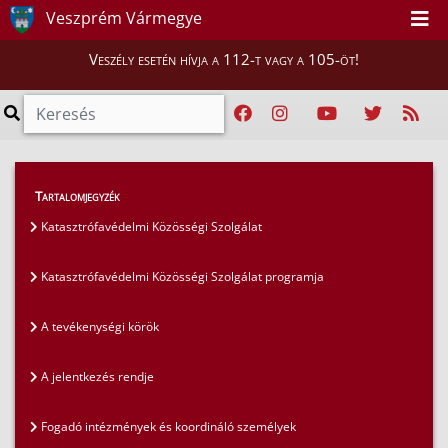
Veszprém Vármegye
Veszély esetén hívja a 112-t vagy a 105-öt!
Lakosság
>
Tartalomjegyzék
Közösségi szolgálat a katasztrófavédelemnél
>
Katasztrófavédelmi Közösségi Szolgálat
Fogadó intézmények és koordináló személyek
Katasztrófavédelmi Közösségi Szolgálat programja
A tevékenységi körök
A jelentkezés rendje
Fogadó intézmények és koordináló személyek