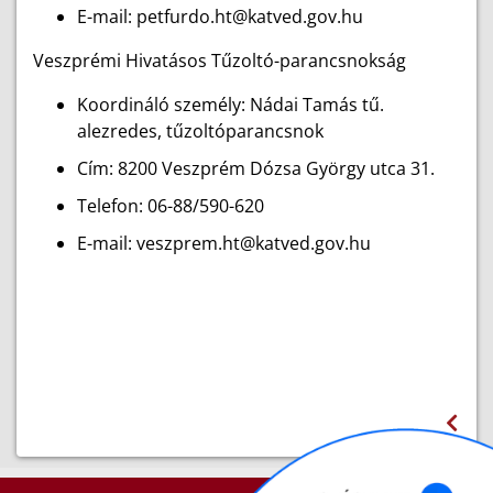
E-mail: petfurdo.ht@katved.gov.hu
Veszprémi Hivatásos Tűzoltó-parancsnokság
Koordináló személy: Nádai Tamás tű.
alezredes, tűzoltóparancsnok
Cím: 8200 Veszprém Dózsa György utca 31.
Telefon: 06-88/590-620
E-mail: veszprem.ht@katved.gov.hu