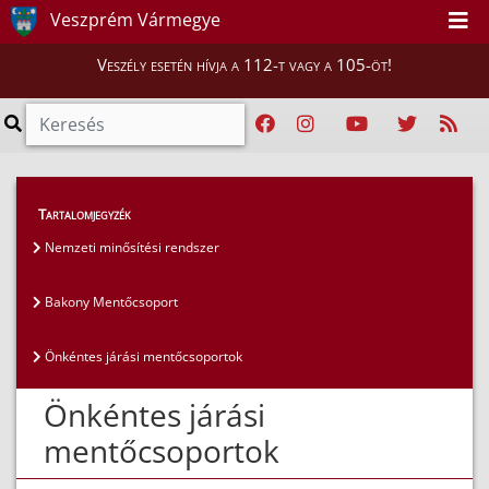
Veszprém Vármegye
Veszély esetén hívja a 112-t vagy a 105-öt!
Magunkról
>
Mentőcsoportok
>
Tartalomjegyzék
Önkéntes járási mentőcsoportok
Nemzeti minősítési rendszer
Bakony Mentőcsoport
Önkéntes járási mentőcsoportok
Önkéntes járási
mentőcsoportok