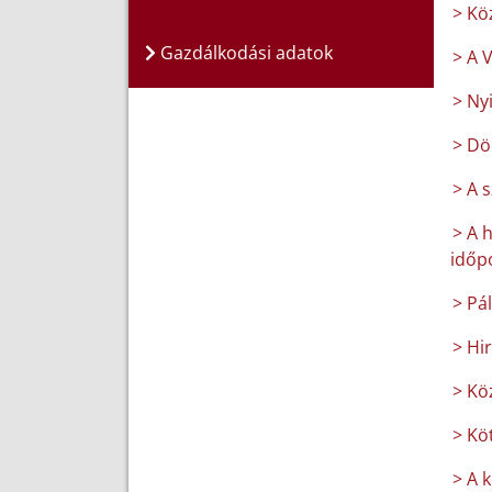
> Kö
Gazdálkodási adatok
> A 
> Ny
> Dö
> A 
> A 
időpo
> Pá
> Hi
> Kö
> Köt
> A 