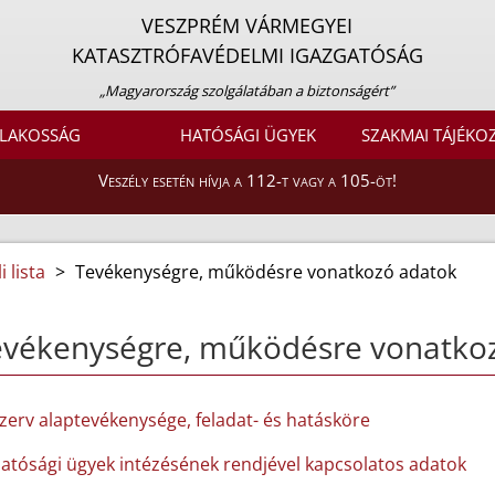
VESZPRÉM VÁRMEGYEI
KATASZTRÓFAVÉDELMI IGAZGATÓSÁG
„Magyarország szolgálatában a biztonságért”
LAKOSSÁG
HATÓSÁGI ÜGYEK
SZAKMAI TÁJÉKO
Veszély esetén hívja a 112-t vagy a 105-öt!
 lista
>
Tevékenységre, működésre vonatkozó adatok
evékenységre, működésre vonatko
szerv alaptevékenysége, feladat- és hatásköre
hatósági ügyek intézésének rendjével kapcsolatos adatok