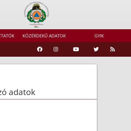
ZTATÓK
KÖZÉRDEKŰ ADATOK
GYIK
zó adatok