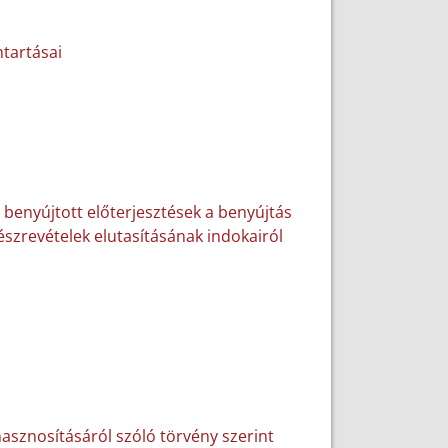
tartásai
 benyújtott előterjesztések a benyújtás
észrevételek elutasításának indokairól
hasznosításáról szóló törvény szerint