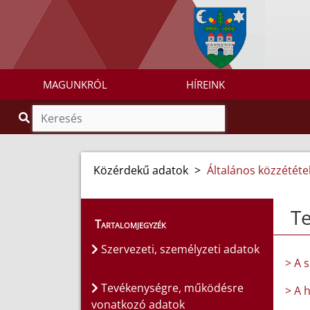
MAGUNKRÓL
HÍREINK
Közérdekű adatok
>
Általános közzétételi
T
Tartalomjegyzék
Szervezeti, személyzeti adatok
> A 
Tevékenységre, működésre
> A 
vonatkozó adatok