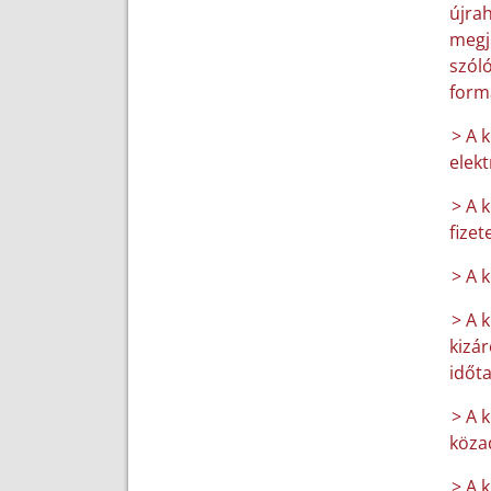
újrah
megje
szóló
form
> A 
elek
> A 
fizet
> A 
> A 
kizár
időt
> A k
közad
> A 