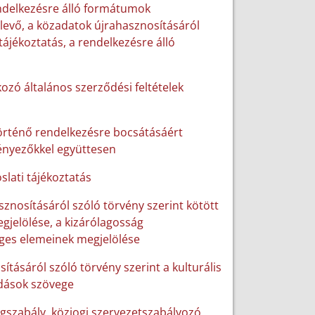
rendelkezésre álló formátumok
 levő, a közadatok újrahasznosításáról
tájékoztatás, a rendelkezésre álló
ozó általános szerződési feltételek
történő rendelkezésre bocsátásáért
tényezőkkel együttesen
slati tájékoztatás
sznosításáról szóló törvény szerint kötött
gjelölése, a kizárólagosság
ges elemeinek megjelölése
sításáról szóló törvény szerint a kulturális
odások szövege
ogszabály, közjogi szervezetszabályozó