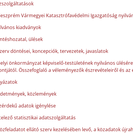
zszolgáltatások
Veszprém Vármegyei Katasztrófavédelmi Igazgatóság nyilván
ilvános kiadványok
ntéshozatal, ülések
szerv döntései, koncepciók, tervezetek, javaslatok
helyi önkormányzat képviselő-testületének nyilvános ülésére
ntjától. Összefoglaló a véleményezők észrevételeiről és az 
lyázatok
rdetmények, közlemények
zérdekű adatok igénylése
elező statisztikai adatszolgáltatás
közfeladatot ellátó szerv kezelésében levő, a közadatok újra