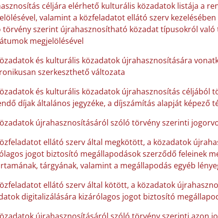
asznosítás céljára elérhető kulturális közadatok listája a 
lölésével, valamint a közfeladatot ellátó szerv kezelésében
 törvény szerint újrahasznosítható közadat típusokról való 
átumok megjelölésével
közadatok és kulturális közadatok újrahasznosítására vonatk
tronikusan szerkeszthető változata
közadatok és kulturális közadatok újrahasznosítás céljából 
endő díjak általános jegyzéke, a díjszámítás alapját képező 
közadatok újrahasznosításáról szóló törvény szerinti jogorvo
közfeladatot ellátó szerv által megkötött, a közadatok újraha
ólagos jogot biztosító megállapodások szerződő feleinek me
artamának, tárgyának, valamint a megállapodás egyéb lénye
özfeladatot ellátó szerv által kötött, a közadatok újrahaszno
atok digitalizálására kizárólagos jogot biztosító megállap
közadatok újrahasznosításáról szóló törvény szerinti azon j