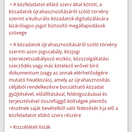
> A közfeladatot ellátó szerv által kötött, a
közadatok újrahasznosításáról szóló törvény
szerint a kulturális közadatok digitalizálására
kizárólagos jogot biztosító megállapodások
szövege
> A közadatok újrahasznosításáról szóló törvény
szerinti azon jogszabály, közjogi
szervezetszabályozó eszköz, közszolgáltatási
szerződés vagy más kötelező erővel bíró
dokumentum (vagy az annak elérhetőségére
mutató hivatkozás), amely az újrahasznosítás
céljából rendelkezésre bocsátható közadat
gyűjtésével, előállításával, feldolgozásával és
terjesztésével összefüggő költségek jelentős
részének saját bevételből való fedezését írja elő a
közfeladatot ellátó szerv részére
> Közzétételi listák