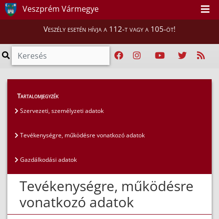
Veszprém Vármegye
Veszély esetén hívja a 112-t vagy a 105-öt!
Közérdekű adatok
>
Általános közzétételi lista
>
Tartalomjegyzék
Tevékenységre, működésre vonatkozó adatok
Szervezeti, személyzeti adatok
Tevékenységre, működésre vonatkozó adatok
Gazdálkodási adatok
Tevékenységre, működésre
vonatkozó adatok