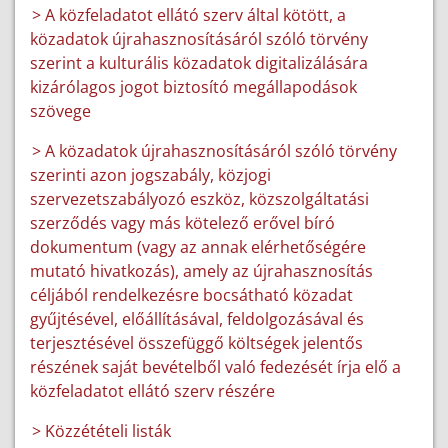
> A közfeladatot ellátó szerv által kötött, a
közadatok újrahasznosításáról szóló törvény
szerint a kulturális közadatok digitalizálására
kizárólagos jogot biztosító megállapodások
szövege
> A közadatok újrahasznosításáról szóló törvény
szerinti azon jogszabály, közjogi
szervezetszabályozó eszköz, közszolgáltatási
szerződés vagy más kötelező erővel bíró
dokumentum (vagy az annak elérhetőségére
mutató hivatkozás), amely az újrahasznosítás
céljából rendelkezésre bocsátható közadat
gyűjtésével, előállításával, feldolgozásával és
terjesztésével összefüggő költségek jelentős
részének saját bevételből való fedezését írja elő a
közfeladatot ellátó szerv részére
> Közzétételi listák