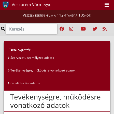
Veszprém Vármegye
Veszély esetén hívja a 112-t vagy a 105-öt!
Közérdekű adatok
>
Általános közzétételi lista
>
Tartalomjegyzék
Tevékenységre, működésre vonatkozó adatok
Szervezeti, személyzeti adatok
Tevékenységre, működésre vonatkozó adatok
Gazdálkodási adatok
Tevékenységre, működésre
vonatkozó adatok