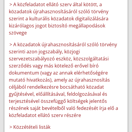
> A közfeladatot ellátó szerv által kötött, a
közadatok újrahasznosításáról szóló törvény
szerint a kulturális közadatok digitalizálására
kizárólagos jogot biztosító megállapodások
szövege
> A közadatok újrahasznosításáról szóló törvény
szerinti azon jogszabály, közjogi
szervezetszabályozó eszköz, közszolgáltatási
szerződés vagy más kötelező erővel bíró
dokumentum (vagy az annak elérhetőségére
mutató hivatkozás), amely az újrahasznosítás
céljából rendelkezésre bocsátható közadat
gyűjtésével, előállításával, feldolgozásával és
terjesztésével összefüggő költségek jelentős
részének saját bevételből való fedezését írja elő a
közfeladatot ellátó szerv részére
> Közzétételi listák