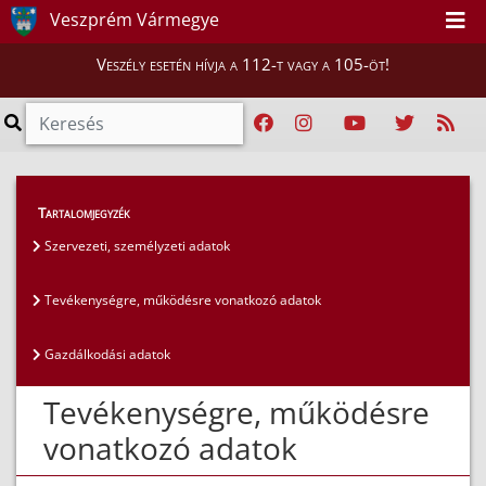
Veszprém Vármegye
Veszély esetén hívja a 112-t vagy a 105-öt!
Közérdekű adatok
>
Általános közzétételi lista
>
Tartalomjegyzék
Tevékenységre, működésre vonatkozó adatok
Szervezeti, személyzeti adatok
Tevékenységre, működésre vonatkozó adatok
Gazdálkodási adatok
Tevékenységre, működésre
vonatkozó adatok